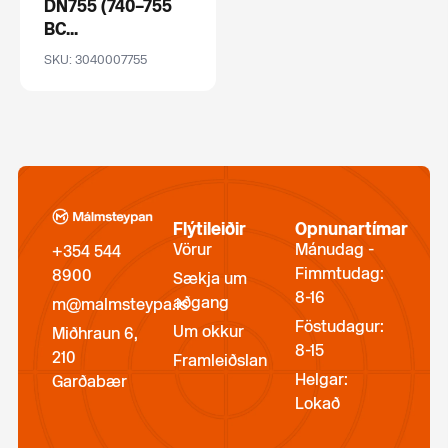
DN755 (740–755
BC...
SKU: 3040007755
Flýtileiðir
Opnunartímar
Vörur
Mánudag -
+354 544
Fimmtudag:
8900
Sækja um
8-16
aðgang
m@malmsteypa.is
Föstudagur:
Um okkur
Miðhraun 6,
8-15
210
Framleiðslan
Helgar:
Garðabær
Lokað