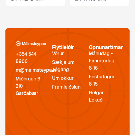
Flýtileiðir
Opnunartímar
Vörur
Mánudag -
+354 544
Fimmtudag:
8900
Sækja um
8-16
aðgang
m@malmsteypa.is
Föstudagur:
Um okkur
Miðhraun 6,
8-15
210
Framleiðslan
Helgar:
Garðabær
Lokað