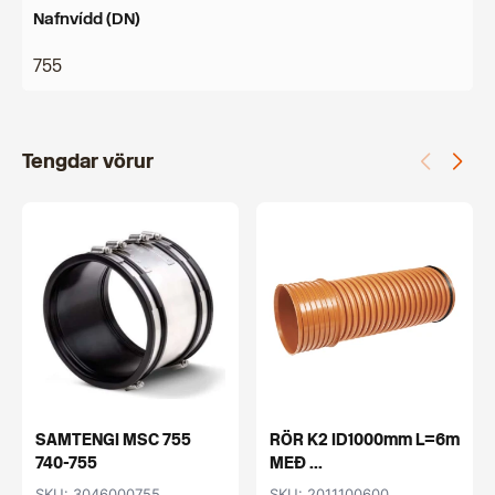
Nafnvídd (DN)
755
Tengdar vörur
SAMTENGI MSC 755
RÖR K2 ID1000mm L=6m
740-755
MEÐ ...
SKU: 3046000755
SKU: 2011100600