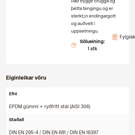
Það tryggir örugga og
þétta tengingu og er
sterkt,\n endingargott
og auðvelt í
uppsetningu.
Fylgisk
Sölueining:
1 stk
Eiginleikar vöru
Efni
EPDM gúmmí + ryðfrítt stál (AISI 304)
Staðall
DIN EN 295-4 / DIN EN 681 / DIN EN 16397