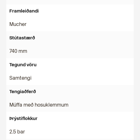
Framleiðandi
Mucher
Stútastærð
740 mm
Tegund vöru
Samtengi
Tengiaðferð
Múffa með hosuklemmum
Þrýstiflokkur
2.5 bar