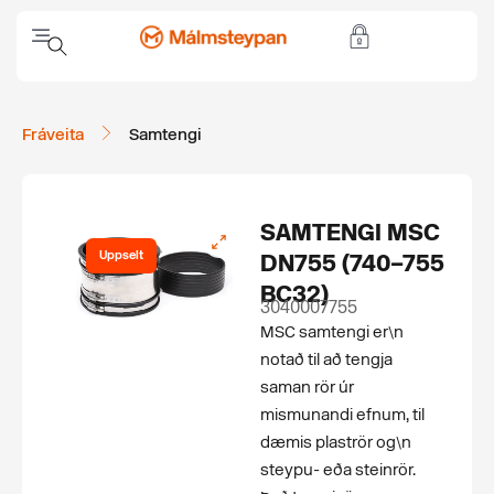
Fráveita
Samtengi
SAMTENGI MSC
Uppselt
DN755 (740–755
BC32)
3040007755
MSC samtengi er\n
notað til að tengja
saman rör úr
mismunandi efnum, til
dæmis plaströr og\n
steypu- eða steinrör.