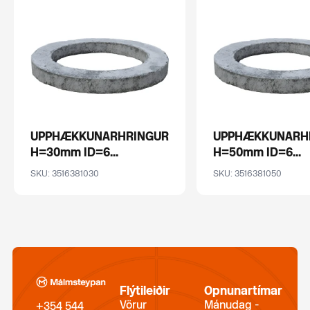
UPPHÆKKUNARHRINGUR
UPPHÆKKUNARH
H=30mm ID=6...
H=50mm ID=6...
SKU: 3516381030
SKU: 3516381050
Flýtileiðir
Opnunartímar
Vörur
Mánudag -
+354 544