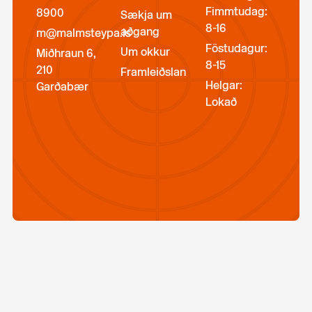
Fimmtudag:
8900
Sækja um
8-16
aðgang
m@malmsteypa.is
Föstudagur:
Um okkur
Miðhraun 6,
8-15
210
Framleiðslan
Helgar:
Garðabær
Lokað