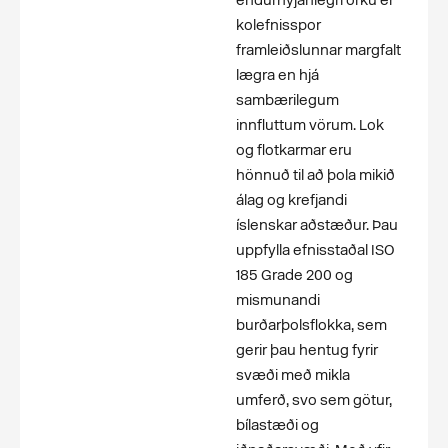
endurnýjanlegri orku er
kolefnisspor
framleiðslunnar margfalt
lægra en hjá
sambærilegum
innfluttum vörum. Lok
og flotkarmar eru
hönnuð til að þola mikið
álag og krefjandi
íslenskar aðstæður. Þau
uppfylla efnisstaðal ISO
185 Grade 200 og
mismunandi
burðarþolsflokka, sem
gerir þau hentug fyrir
svæði með mikla
umferð, svo sem götur,
bílastæði og