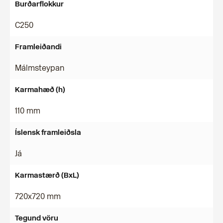
Burðarflokkur
C250
Framleiðandi
Málmsteypan
Karmahæð (h)
110 mm
Íslensk framleiðsla
Já
Karmastærð (BxL)
720x720 mm
Tegund vöru