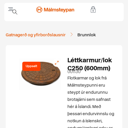
Gatnagerð og yfirborðslausnir
Brunnlok
Léttkarmur/lok
Uppselt
C250 (600mm)
001130
Flotkarmar og lok frá
Málmsteypunni eru
steypt úr endurunnu
brotajárni sem safnast
hér á Íslandi. Með
þessari endurvinnslu og
notkun á íslenskri,