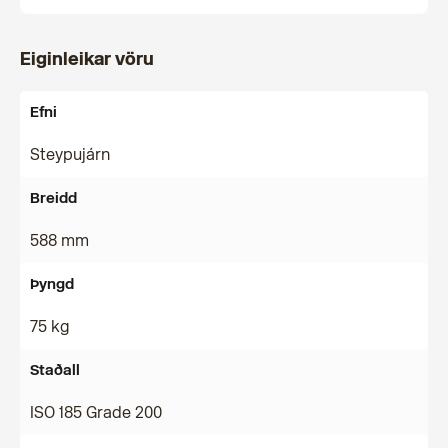
Eiginleikar vöru
Efni
Steypujárn
Breidd
588 mm
Þyngd
75 kg
Staðall
ISO 185 Grade 200