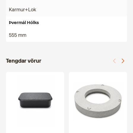
Karmur+Lok
Þvermál Hólks
555 mm
Tengdar vörur