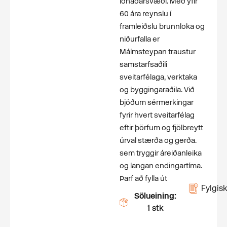
iðnaðarsvæði. Með yfir
60 ára reynslu í
framleiðslu brunnloka og
niðurfalla er
Málmsteypan traustur
samstarfsaðili
sveitarfélaga, verktaka
og byggingaraðila. Við
bjóðum sérmerkingar
fyrir hvert sveitarfélag
eftir þörfum og fjölbreytt
úrval stærða og gerða.
sem tryggir áreiðanleika
og langan endingartíma.
Þarf að fylla út
Fylgisk
Sölueining:
1 stk