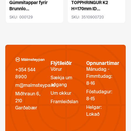
Gúmmítappar fyrir
TOPPHRINGUR K2
Brunnlo...
H=170mm ID...
SKU: 000129
SKU: 3510900720
Flýtileiðir
Opnunartímar
Vörur
Mánudag -
+354 544
Fimmtudag:
8900
Sækja um
8-16
aðgang
m@malmsteypa.is
Föstudagur:
Um okkur
Miðhraun 6,
8-15
210
Framleiðslan
Helgar:
Garðabær
Lokað