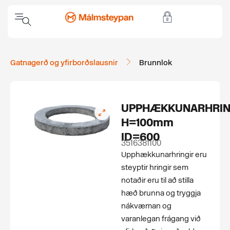
Gatnagerð og yfirborðslausnir
Brunnlok
UPPHÆKKUNARHRI
H=100mm
ID=600
3516381100
Upphækkunarhringir eru
steyptir hringir sem
notaðir eru til að stilla
hæð brunna og tryggja
nákvæman og
varanlegan frágang við