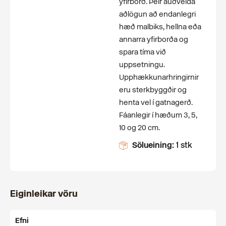
yfirborð. Þeir auðvelda
aðlögun að endanlegri
hæð malbiks, hellna eða
annarra yfirborða og
spara tíma við
uppsetningu.
Upphækkunarhringirnir
eru sterkbyggðir og
henta vel í gatnagerð.
Fáanlegir í hæðum 3, 5,
10 og 20 cm.
Sölueining:
1 stk
Eiginleikar vöru
Efni