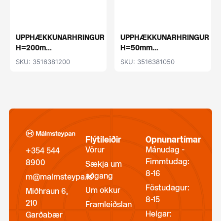
UPPHÆKKUNARHRINGUR
UPPHÆKKUNARHRINGUR
H=200m...
H=50mm...
SKU: 3516381200
SKU: 3516381050
Flýtileiðir
Opnunartímar
Vörur
Mánudag -
+354 544
Fimmtudag:
8900
Sækja um
8-16
aðgang
m@malmsteypa.is
Föstudagur:
Um okkur
Miðhraun 6,
8-15
210
Framleiðslan
Helgar:
Garðabær