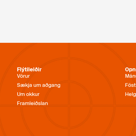
Flýtileiðir
Opn
Vörur
Mánu
Sækja um aðgang
Föst
Um okkur
Helg
Framleiðslan