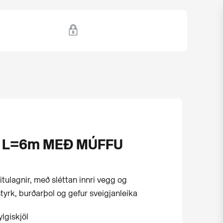
m L=6m MEÐ MÚFFU
itulagnir, með sléttan innri vegg og
styrk, burðarþol og gefur sveigjanleika
ylgiskjöl