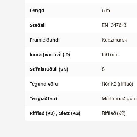
Lengd
6 m
Staðall
EN 13476-3
Framleiðandi
Kaczmarek
Innra þvermál (ID)
150 mm
Stífnistuðull (SN)
8
Tegund vöru
Rör K2 (rifflað)
Tengiaðferð
Múffa með gúm
Rifflað (K2) / Slétt (KG)
Rifflað (K2)