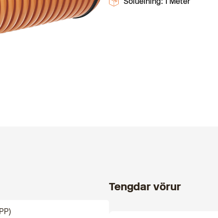
Sölueining: 1 Meter
Tengdar vörur
PP)