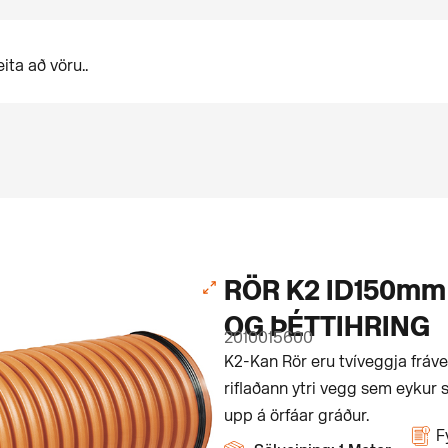
RÖR K2 ID150m
OG ÞÉTTIHRING
2010015600
K2-Kan Rör eru tvíveggja fráve
riflaðann ytri vegg sem eykur 
upp á örfáar gráður.
F