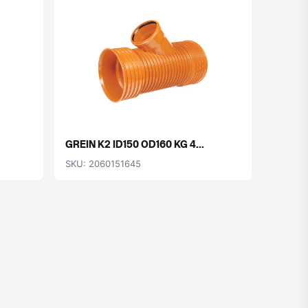
GREIN K2 ID150 OD160 KG 4...
BEYGJA
SKU: 2060151645
SKU: 2