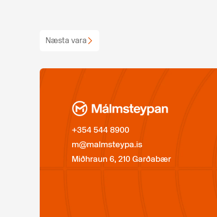
Næsta vara
+354 544 8900
m@malmsteypa.is
Miðhraun 6, 210 Garðabær