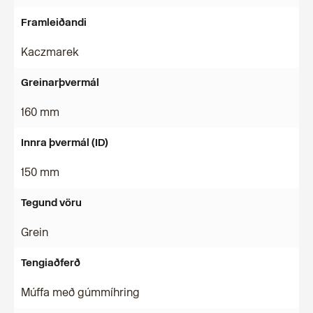
Framleiðandi
Kaczmarek
Greinarþvermál
160 mm
Innra þvermál (ID)
150 mm
Tegund vöru
Grein
Tengiaðferð
Múffa með gúmmíhring