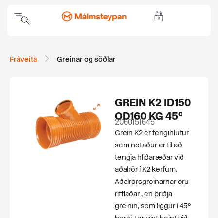
Fráveita
Greinar og söðlar
GREIN K2 ID150
OD160 KG 45°
2060151645
Grein K2 er tengihlutur
sem notaður er til að
tengja hliðaræðar við
aðalrör í K2 kerfum.
Aðalrörsgreinarnar eru
rifflaðar , en þriðja
greinin, sem liggur í 45°