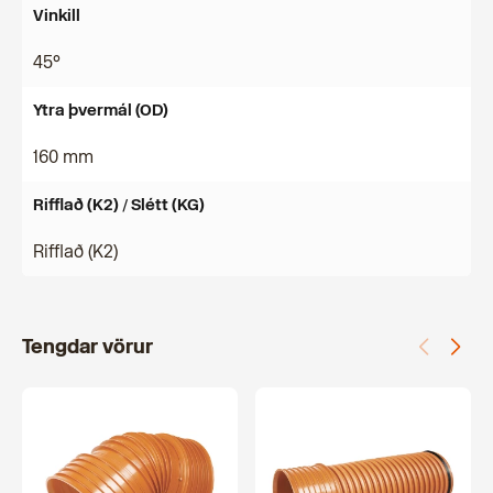
Vinkill
45°
Ytra þvermál (OD)
160 mm
Rifflað (K2) / Slétt (KG)
Rifflað (K2)
Tengdar vörur