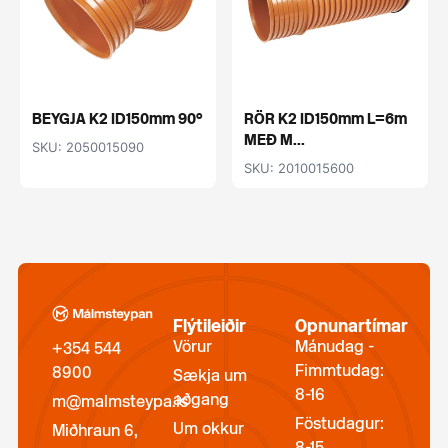
BEYGJA K2 ID150mm 90°
RÖR K2 ID150mm L=6m
MEÐ M...
SKU: 2050015090
SKU: 2010015600
Flýtileiðir
Opnunartímar
Vörur
Mánudag -
+354 544
Fimmtudag:
8900
Sækja um
8-16
aðgang
m@malmsteypa.is
Föstudagur:
Um okkur
Miðhraun 6,
8-15