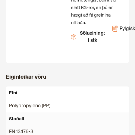
horni, tengist beint við
slétt KG-rör, en þó er
hægt að fá greinina
rifflaða.
Fylgisk
Sölueining:
1 stk
Eiginleikar vöru
Efni
Polypropylene (PP)
Staðall
EN 13476-3