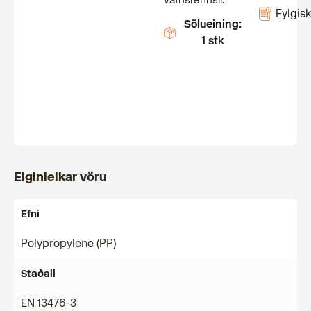
vatnsrennsli.
Fylgisk
Sölueining:
1 stk
Eiginleikar vöru
Efni
Polypropylene (PP)
Staðall
EN 13476-3