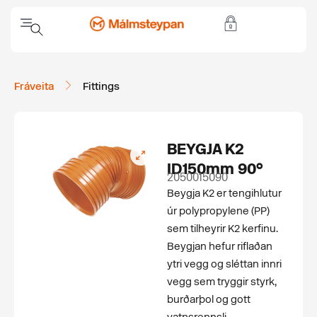
Fráveita
Fittings
BEYGJA K2
ID150mm 90°
2050015090
Beygja K2 er tengihlutur
úr polypropylene (PP)
sem tilheyrir K2 kerfinu.
Beygjan hefur riflaðan
ytri vegg og sléttan innri
vegg sem tryggir styrk,
burðarþol og gott