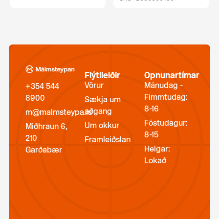
Flýtileiðir
Opnunartímar
Vörur
Mánudag -
+354 544
Fimmtudag:
8900
Sækja um
8-16
aðgang
m@malmsteypa.is
Föstudagur:
Um okkur
Miðhraun 6,
8-15
210
Framleiðslan
Helgar:
Garðabær
Lokað