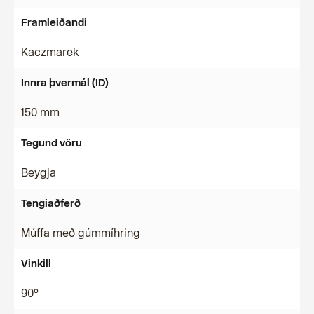
Framleiðandi
Kaczmarek
Innra þvermál (ID)
150 mm
Tegund vöru
Beygja
Tengiaðferð
Múffa með gúmmíhring
Vinkill
90°