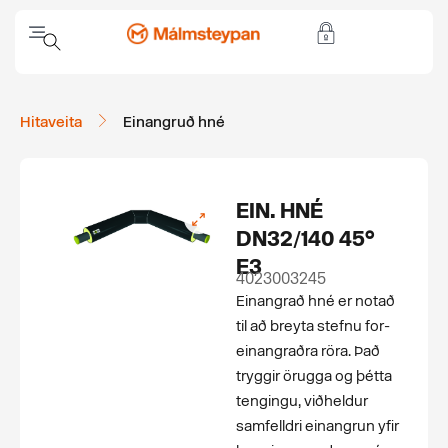
Hitaveita
Einangruð hné
EIN. HNÉ
DN32/140 45°
E3
4023003245
Einangrað hné er notað
til að breyta stefnu for­
einangraðra röra. Það
tryggir örugga og þétta
tengingu, viðheldur
samfelldri einangrun yfir