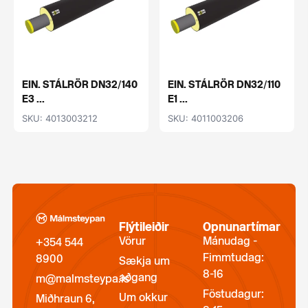
EIN. STÁLRÖR DN32/140
EIN. STÁLRÖR DN32/110
E3 ...
E1 ...
SKU: 4013003212
SKU: 4011003206
Flýtileiðir
Opnunartímar
Vörur
Mánudag -
+354 544
Fimmtudag:
8900
Sækja um
8-16
aðgang
m@malmsteypa.is
Föstudagur:
Um okkur
Miðhraun 6,