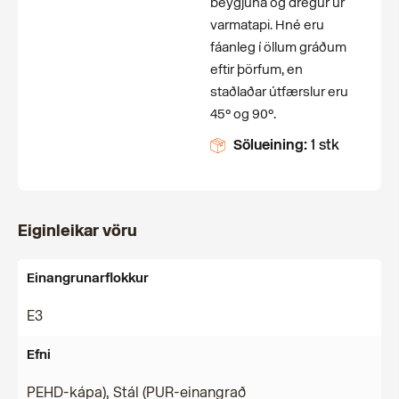
beygjuna og dregur úr
varmatapi. Hné eru
fáanleg í öllum gráðum
eftir þörfum, en
staðlaðar útfærslur eru
45° og 90°.
Sölueining:
1 stk
Eiginleikar vöru
Einangrunarflokkur
E3
Efni
PEHD-kápa), Stál (PUR-einangrað