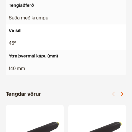
Tengiaðferð
Suða með krumpu
Vinkill
45°
Ytra þvermál kápu (mm)
140 mm
Tengdar vörur