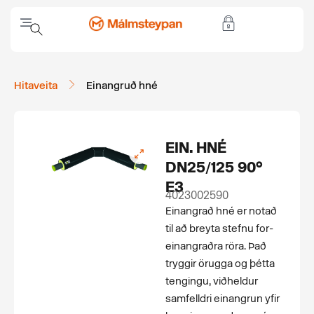
Hitaveita
Einangruð hné
EIN. HNÉ
DN25/125 90°
E3
4023002590
Einangrað hné er notað
til að breyta stefnu for­
einangraðra röra. Það
tryggir örugga og þétta
tengingu, viðheldur
samfelldri einangrun yfir