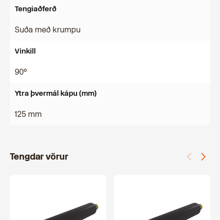
Tengiaðferð
Suða með krumpu
Vinkill
90°
Ytra þvermál kápu (mm)
125 mm
Tengdar vörur