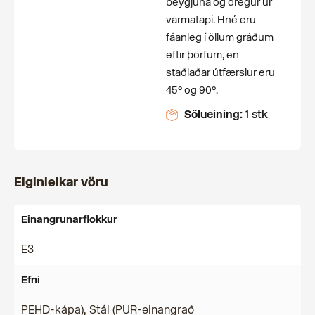
beygjuna og dregur úr
varmatapi. Hné eru
fáanleg í öllum gráðum
eftir þörfum, en
staðlaðar útfærslur eru
45° og 90°.
Sölueining:
1 stk
Eiginleikar vöru
Einangrunarflokkur
E3
Efni
PEHD-kápa), Stál (PUR-einangrað