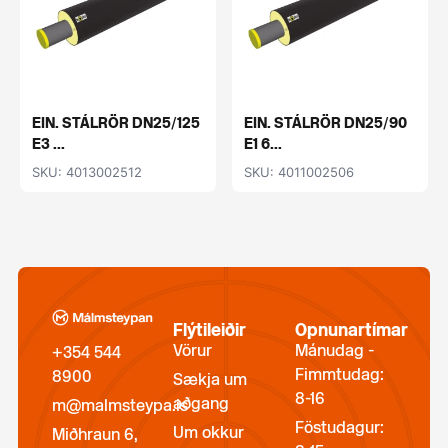
EIN. STÁLRÖR DN25/125
EIN. STÁLRÖR DN25/90
E3 ...
E1 6...
SKU: 4013002512
SKU: 4011002506
Flýtileiðir
Opnunartímar
Vörur
Mánudag -
+354 544
Fimmtudag:
8900
Sækja um
8-16
aðgang
m@malmsteypa.is
Föstudagur:
Um okkur
Miðhraun 6,