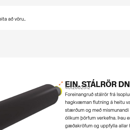
EIN. STÁLRÖR DN
4012002512
For­einangruð stálrör frá Isopl
hagkvæman flutning á heitu vat
stærðum og með mismunandi 
ólíkum þörfum verkefna. Þau 
gæðakröfum og uppfylla allar 