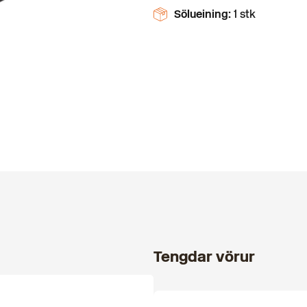
Sölueining:
1 stk
Tengdar vörur