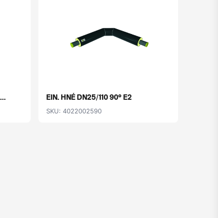
..
EIN. HNÉ DN25/110 90° E2
EIN. H
SKU: 4022002590
SKU: 4