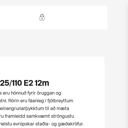
25/110 E2 12m
us eru hönnuð fyrir öruggan og
ni. Rörin eru fáanleg í fjölbreyttum
einangrunarþykktum til að mæta
eru framleidd samkvæmt ströngustu
helstu evrópskar staðla- og gæðakröfur.