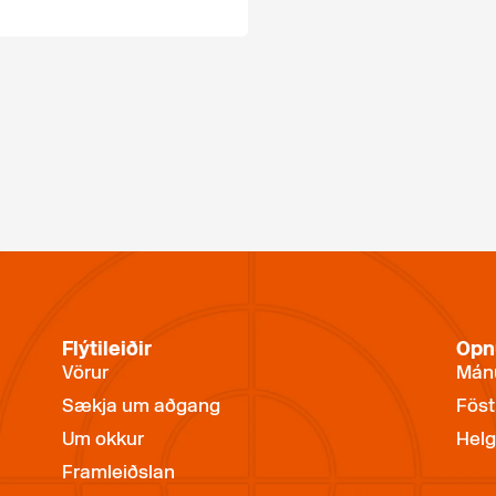
Flýtileiðir
Opn
Vörur
Mánu
Sækja um aðgang
Föst
Um okkur
Helg
Framleiðslan