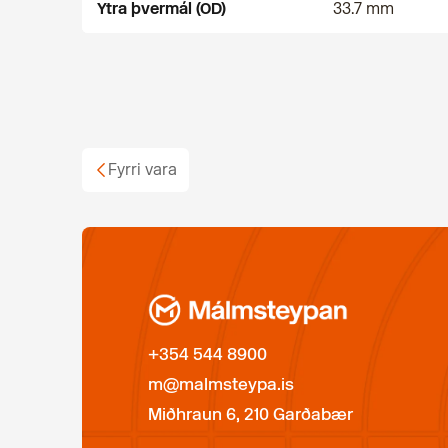
Ytra þvermál (OD)
33.7 mm
Fyrri vara
+354 544 8900
m@malmsteypa.is
Miðhraun 6, 210 Garðabær