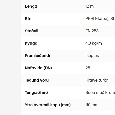
Lengd
12 m
Efni
PEHD-kápa), St
Staðall
EN 253
Þyngd
4.0 kg/m
Framleiðandi
Isoplus
Nafnvídd (DN)
25
Tegund vöru
Hitaveiturör
Tengiaðferð
Suða með kru
Ytra þvermál kápu (mm)
110 mm