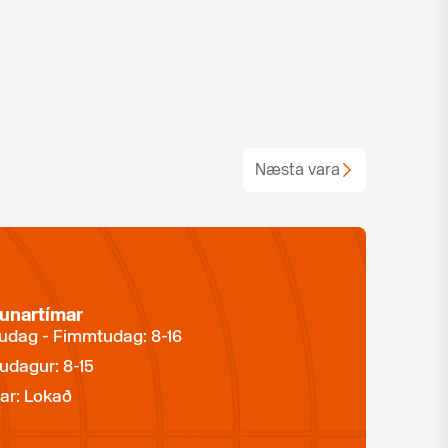
Næsta vara
unartímar
dag - Fimmtudag: 8-16
udagur: 8-15
ar: Lokað