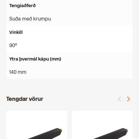
Tengiaðferð
Suða með krumpu
Vinkill
90°
Ytra þvermál kápu (mm)
140 mm
Tengdar vörur