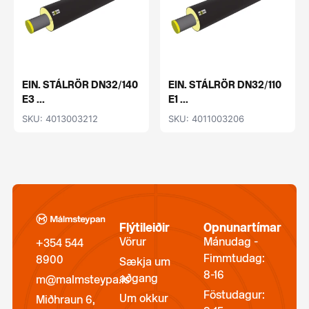
EIN. STÁLRÖR DN32/140
EIN. STÁLRÖR DN32/110
E3 ...
E1 ...
SKU: 4013003212
SKU: 4011003206
Flýtileiðir
Opnunartímar
Vörur
Mánudag -
+354 544
Fimmtudag:
8900
Sækja um
8-16
aðgang
m@malmsteypa.is
Föstudagur:
Um okkur
Miðhraun 6,