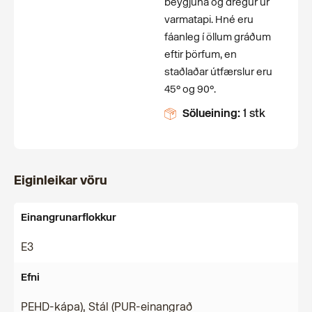
beygjuna og dregur úr
varmatapi. Hné eru
fáanleg í öllum gráðum
eftir þörfum, en
staðlaðar útfærslur eru
45° og 90°.
Sölueining:
1 stk
Eiginleikar vöru
Einangrunarflokkur
E3
Efni
PEHD-kápa), Stál (PUR-einangrað