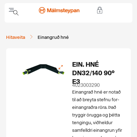
Hitaveita
Einangruð hné
EIN. HNÉ
DN32/140 90°
E3
4023003290
Einangrað hné er notað
til að breyta stefnu for­
einangraðra röra. Það
tryggir örugga og þétta
tengingu, viðheldur
samfelldri einangrun yfir