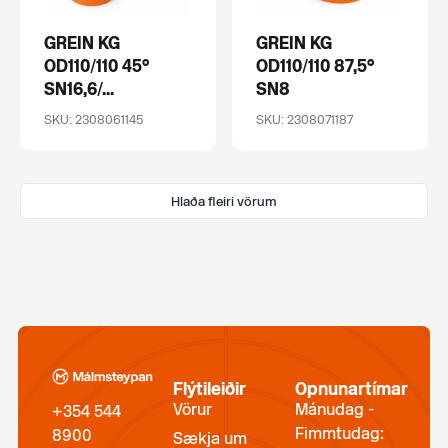
GREIN KG
GREIN KG
OD110/110 45°
OD110/110 87,5°
SN16,6/...
SN8
SKU: 2308061145
SKU: 2308071187
Hlaða fleiri vörum
Flýtileiðir
Opnunartímar
Vörur
Mánudag -
+354 544
Fimmtudag:
8900
Sækja um