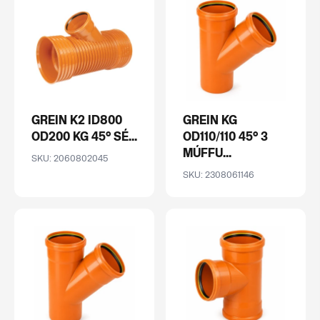
GREIN K2 ID800
GREIN KG
OD200 KG 45° SÉ...
OD110/110 45° 3
MÚFFU...
SKU: 2060802045
SKU: 2308061146