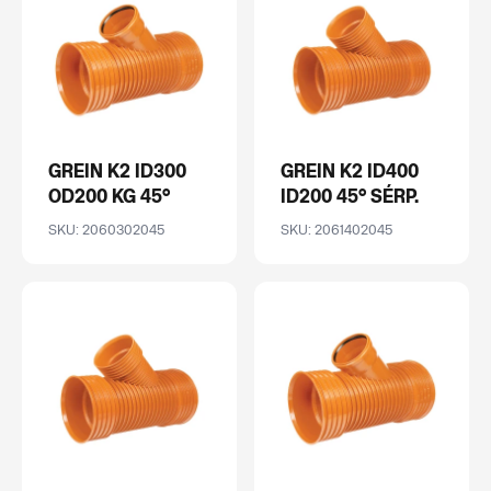
GREIN K2 ID300
GREIN K2 ID400
OD200 KG 45°
ID200 45° SÉRP.
SKU: 2060302045
SKU: 2061402045