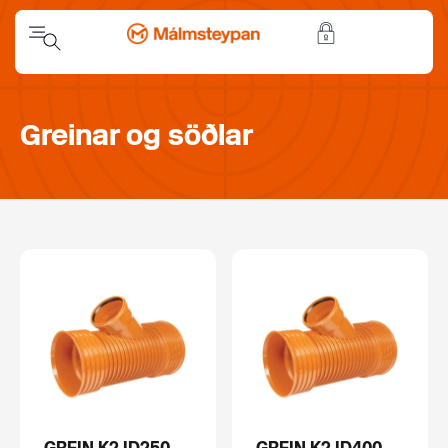
Greinar og söðlar