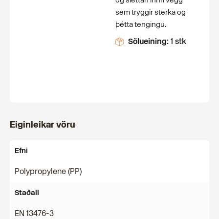
og sléttan innri vegg
sem tryggir sterka og
þétta tengingu.
Sölueining:
1 stk
Eiginleikar vöru
Efni
Polypropylene (PP)
Staðall
EN 13476-3