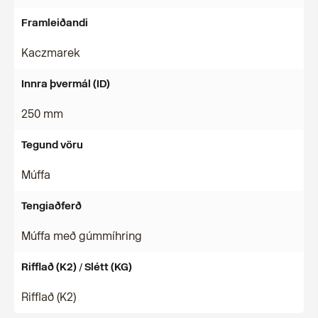
Framleiðandi
Kaczmarek
Innra þvermál (ID)
250 mm
Tegund vöru
Múffa
Tengiaðferð
Múffa með gúmmíhring
Rifflað (K2) / Slétt (KG)
Rifflað (K2)