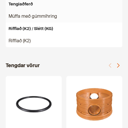
Tengiaðferð
Múffa með gúmmíhring
Rifflað (K2) / Slétt (KG)
Rifflað (K2)
Tengdar vörur