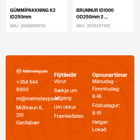
GÚMMÍPAKKNING K2
BRUNNUR ID1000
ID250mm
OD250mm 2 ...
SKU: 2040000250
SKU: 2610251100
Flýtileiðir
Opnunartímar
Vörur
Mánudag -
+354 544
Fimmtudag:
8900
Sækja um
8-16
aðgang
m@malmsteypa.is
Föstudagur:
Um okkur
Miðhraun 6,
8-15
210
Framleiðslan
Helgar:
Garðabær
Lokað