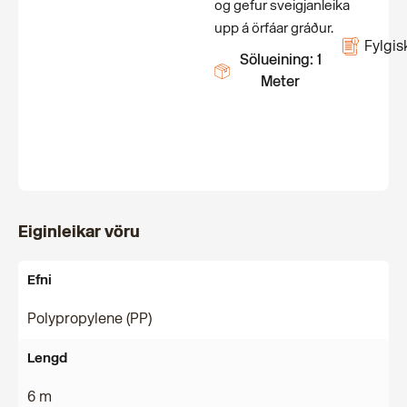
og gefur sveigjanleika
upp á örfáar gráður.
Fylgis
Sölueining: 1
Meter
Eiginleikar vöru
Efni
Polypropylene (PP)
Lengd
6 m