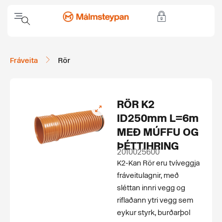
Fráveita
Rör
RÖR K2
ID250mm L=6m
MEÐ MÚFFU OG
ÞÉTTIHRING
2010025600
K2-Kan Rör eru tvíveggja
fráveitulagnir, með
sléttan innri vegg og
riflaðann ytri vegg sem
eykur styrk, burðarþol