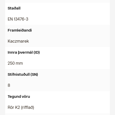
Staðall
EN 13476-3
Framleiðandi
Kaczmarek
Innra þvermál (ID)
250 mm
Stífnistuðull (SN)
8
Tegund vöru
Rör K2 (rifflað)