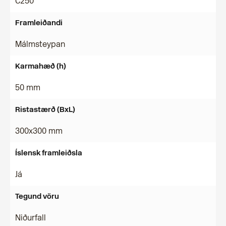
C250
Framleiðandi
Málmsteypan
Karmahæð (h)
50 mm
Ristastærð (BxL)
300x300 mm
Íslensk framleiðsla
Já
Tegund vöru
Niðurfall