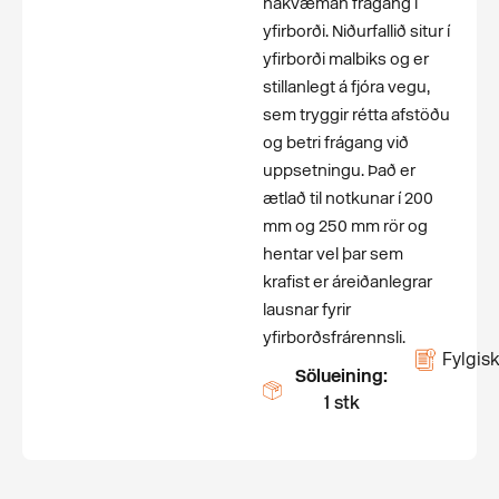
nákvæman frágang í
yfirborði. Niðurfallið situr í
yfirborði malbiks og er
stillanlegt á fjóra vegu,
sem tryggir rétta afstöðu
og betri frágang við
uppsetningu. Það er
ætlað til notkunar í 200
mm og 250 mm rör og
hentar vel þar sem
krafist er áreiðanlegrar
lausnar fyrir
yfirborðsfrárennsli.
Fylgisk
Sölueining:
1 stk