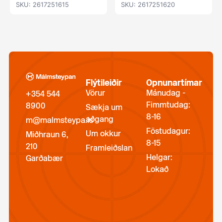
SKU: 2617251615
SKU: 2617251620
Flýtileiðir
Opnunartímar
Vörur
Mánudag -
+354 544
Fimmtudag:
8900
Sækja um
8-16
aðgang
m@malmsteypa.is
Föstudagur:
Um okkur
Miðhraun 6,
8-15
210
Framleiðslan
Helgar:
Garðabær
Lokað