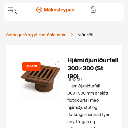
Gatnagerð og yfirborðslausnir
Niðurföll
Hjámiðjuniðurfall
Uppselt
300×300 (St
190)
001300
Hjámiðjuniðurfall
300×300 mm er slétt
flotniðurfall með
hjámiðjustút og
flotkraga, hannað fyrir
snyrtilegan og