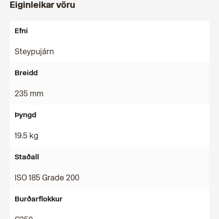
Eiginleikar vöru
Efni
Steypujárn
Breidd
235 mm
Þyngd
19.5 kg
Staðall
ISO 185 Grade 200
Burðarflokkur