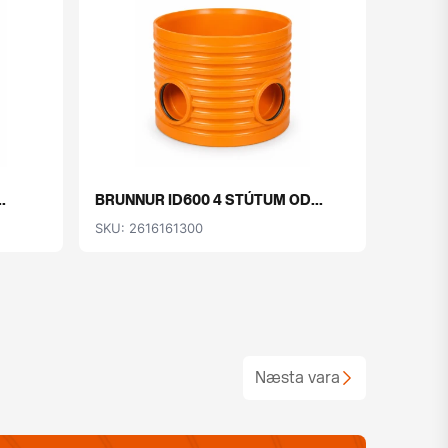
.
BRUNNUR ID600 4 STÚTUM OD...
RÖR K2
SKU: 2616161300
SKU: 2
Næsta vara