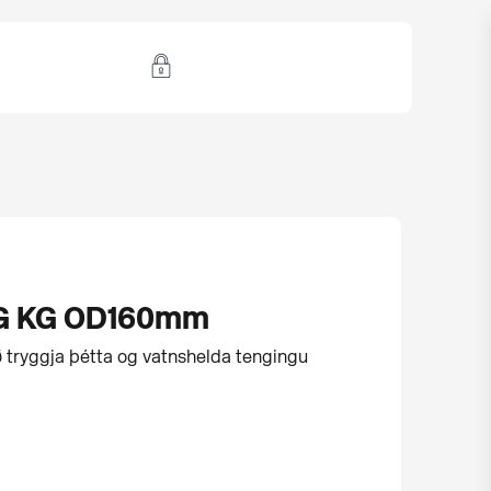
G KG OD160mm
 tryggja þétta og vatnshelda tengingu