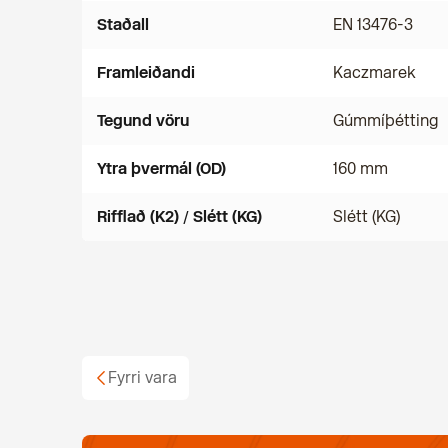
Staðall
EN 13476-3
Framleiðandi
Kaczmarek
Tegund vöru
Gúmmíþétting
Ytra þvermál (OD)
160 mm
Rifflað (K2) / Slétt (KG)
Slétt (KG)
Fyrri vara