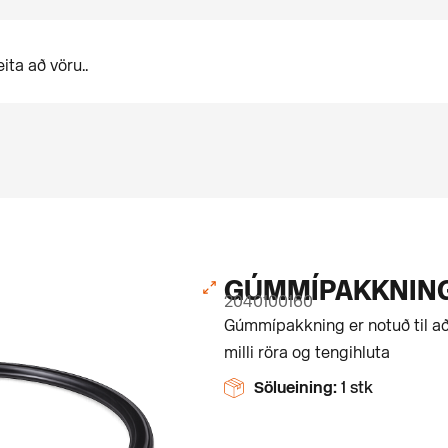
GÚMMÍPAKKNIN
2040100160
Gúmmípakkning er notuð til að
milli röra og tengihluta
Sölueining:
1 stk