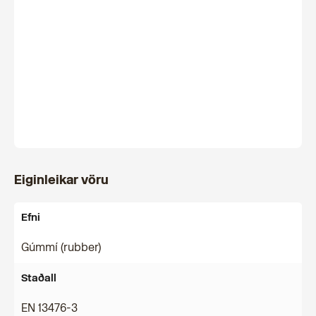
Eiginleikar vöru
Efni
Gúmmí (rubber)
Staðall
EN 13476-3