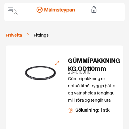
Fráveita
Fittings
GÚMMÍPAKKNING
KG OD110mm
2040100110
Gúmmípakkning er
notuð til að tryggja þétta
og vatnshelda tengingu
milli röra og tengihluta
Sölueining:
1 stk