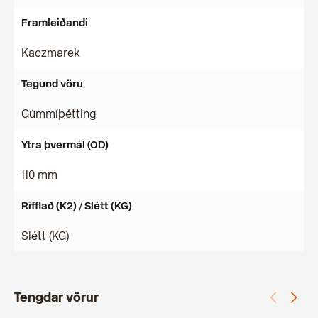
Framleiðandi
Kaczmarek
Tegund vöru
Gúmmíþétting
Ytra þvermál (OD)
110 mm
Rifflað (K2) / Slétt (KG)
Slétt (KG)
Tengdar vörur