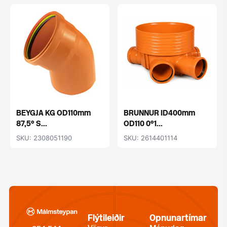
BEYGJA KG OD110mm
BRUNNUR ID400mm
87,5° S...
OD110 0°1...
SKU: 2308051190
SKU: 2614401114
Flýtileiðir
Opnunartímar