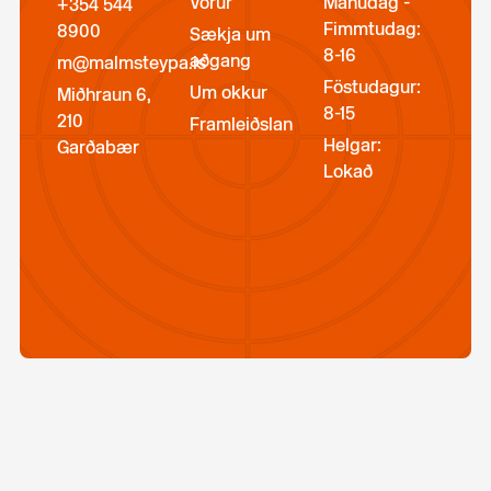
Vörur
Mánudag -
+354 544
Fimmtudag:
8900
Sækja um
8-16
aðgang
m@malmsteypa.is
Föstudagur:
Um okkur
Miðhraun 6,
8-15
210
Framleiðslan
Helgar:
Garðabær
Lokað