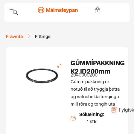
Fráveita
Fittings
GÚMMÍPAKKNING
K2 ID200mm
2040000200
Gúmmípakkning er
notuð til að tryggja þétta
og vatnshelda tengingu
milli röra og tengihluta
Fylgisk
Sölueining:
1 stk