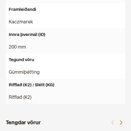
Framleiðandi
Kaczmarek
Innra þvermál (ID)
200 mm
Tegund vöru
Gúmmíþétting
Rifflað (K2) / Slétt (KG)
Rifflað (K2)
Tengdar vörur