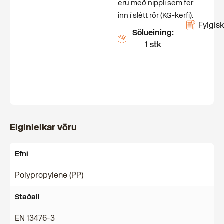
eru með nippli sem fer
inn í slétt rör (KG-kerfi).
Fylgisk
Sölueining:
1 stk
Eiginleikar vöru
Efni
Polypropylene (PP)
Staðall
EN 13476-3