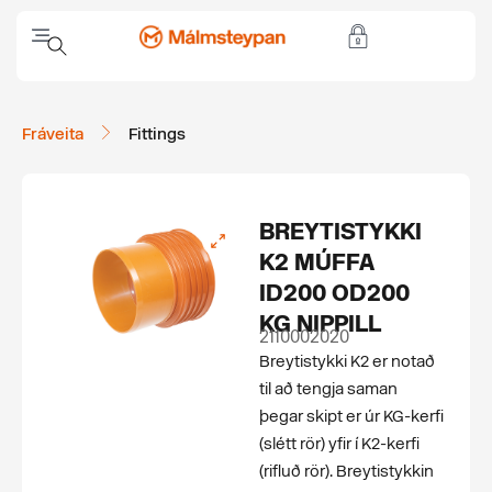
Fráveita
Fittings
BREYTISTYKKI
K2 MÚFFA
ID200 OD200
KG NIPPILL
2110002020
Breytistykki K2 er notað
til að tengja saman
þegar skipt er úr KG-kerfi
(slétt rör) yfir í K2-kerfi
(rifluð rör). Breytistykkin