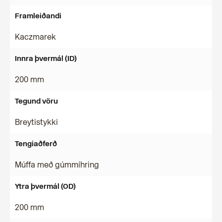
Framleiðandi
Kaczmarek
Innra þvermál (ID)
200 mm
Tegund vöru
Breytistykki
Tengiaðferð
Múffa með gúmmíhring
Ytra þvermál (OD)
200 mm