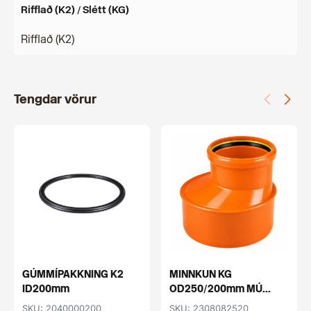
Rifflað (K2) / Slétt (KG)
Rifflað (K2)
Tengdar vörur
GÚMMÍPAKKNING K2
MINNKUN KG
ID200mm
OD250/200mm MÚ...
SKU: 2040000200
SKU: 2308082520