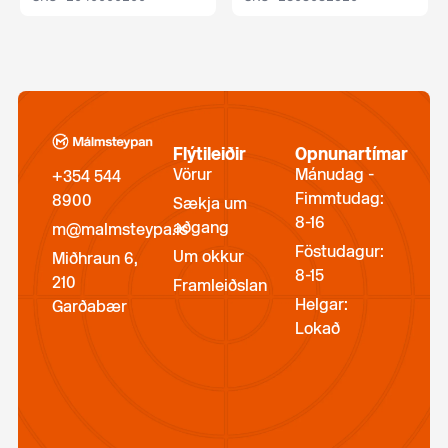
Flýtileiðir
Opnunartímar
Vörur
Mánudag -
+354 544
Fimmtudag:
8900
Sækja um
8-16
aðgang
m@malmsteypa.is
Föstudagur:
Um okkur
Miðhraun 6,
8-15
210
Framleiðslan
Helgar:
Garðabær
Lokað