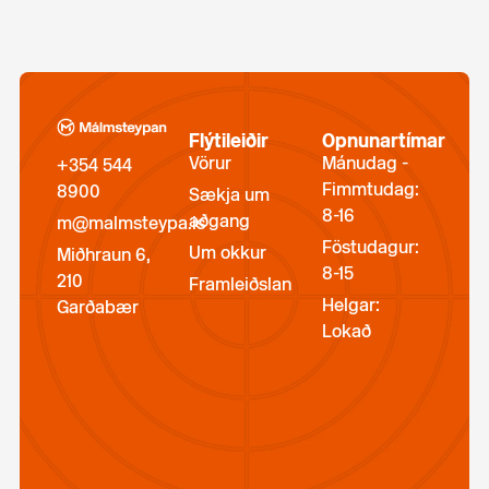
Flýtileiðir
Opnunartímar
Vörur
Mánudag -
+354 544
Fimmtudag:
8900
Sækja um
8-16
aðgang
m@malmsteypa.is
Föstudagur:
Um okkur
Miðhraun 6,
8-15
210
Framleiðslan
Helgar:
Garðabær
Lokað