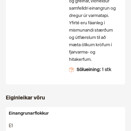
og greinar, viðheldur
samfelldri einangrun og
dregur úr varmatapi.
Yfirté eru fáanleg í
mismunandi stærðum
og útfærslum til að
mæta ólíkum kröfum í
fjarvarma- og
hitakerfum.
Sölueining:
1 stk
Eiginleikar vöru
Einangrunarflokkur
E1