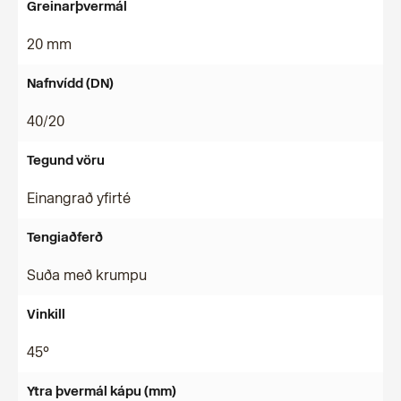
Greinarþvermál
20 mm
Nafnvídd (DN)
40/20
Tegund vöru
Einangrað yfirté
Tengiaðferð
Suða með krumpu
Vinkill
45°
Ytra þvermál kápu (mm)