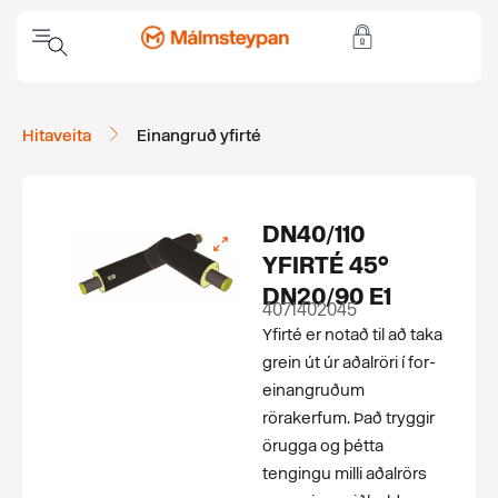
Hitaveita
Einangruð yfirté
DN40/110
YFIRTÉ 45°
DN20/90 E1
4071402045
Yfirté er notað til að taka
grein út úr aðalröri í for­
einangruðum
rörakerfum. Það tryggir
örugga og þétta
tengingu milli aðalrörs