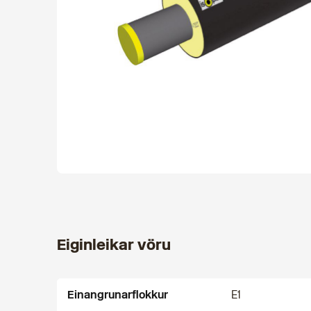
Eiginleikar vöru
Einangrunarflokkur
E1