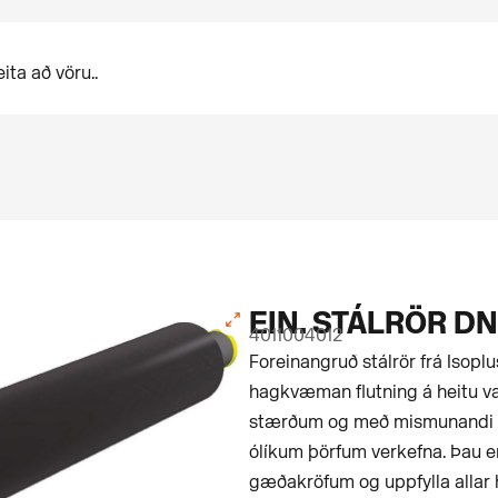
EIN. STÁLRÖR DN4
4011004012
For­einangruð stálrör frá Isopl
hagkvæman flutning á heitu vat
stærðum og með mismunandi 
ólíkum þörfum verkefna. Þau 
gæðakröfum og uppfylla allar 