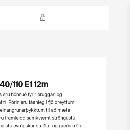
0/110 E1 12m
us eru hönnuð fyrir öruggan og
ni. Rörin eru fáanleg í fjölbreyttum
einangrunarþykktum til að mæta
eru framleidd samkvæmt ströngustu
helstu evrópskar staðla- og gæðakröfur.