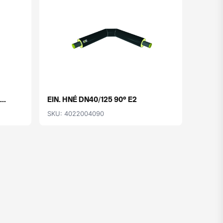
..
EIN. HNÉ DN40/125 90° E2
EIN. H
SKU: 4022004090
SKU: 4