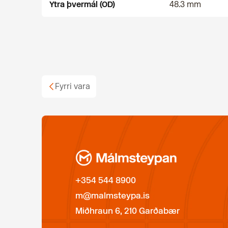
Ytra þvermál (OD)
48.3 mm
Fyrri vara
+354 544 8900
m@malmsteypa.is
Miðhraun 6, 210 Garðabær