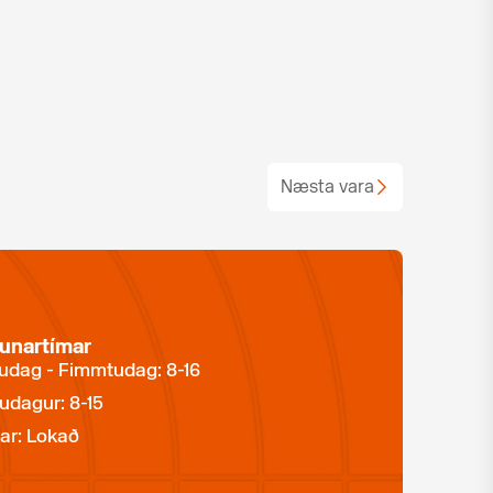
Næsta vara
unartímar
dag - Fimmtudag: 8-16
udagur: 8-15
ar: Lokað