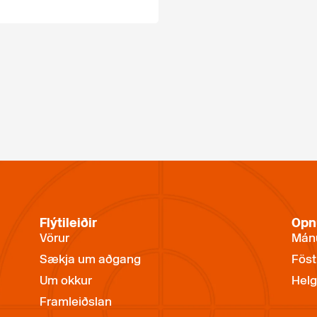
Flýtileiðir
Opn
Vörur
Mánu
Sækja um aðgang
Föst
Um okkur
Helg
Framleiðslan