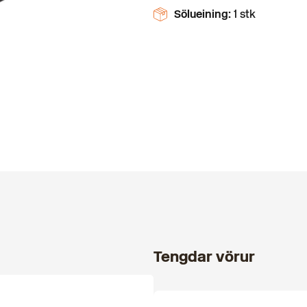
Sölueining:
1 stk
Tengdar vörur