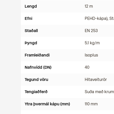
Lengd
12 m
Efni
PEHD-kápa), St
Staðall
EN 253
Þyngd
5.1 kg/m
Framleiðandi
Isoplus
Nafnvídd (DN)
40
Tegund vöru
Hitaveiturör
Tengiaðferð
Suða með kru
Ytra þvermál kápu (mm)
110 mm