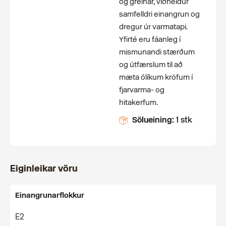
og greinar, viðheldur
samfelldri einangrun og
dregur úr varmatapi.
Yfirté eru fáanleg í
mismunandi stærðum
og útfærslum til að
mæta ólíkum kröfum í
fjarvarma- og
hitakerfum.
Sölueining:
1 stk
Eiginleikar vöru
Einangrunarflokkur
E2