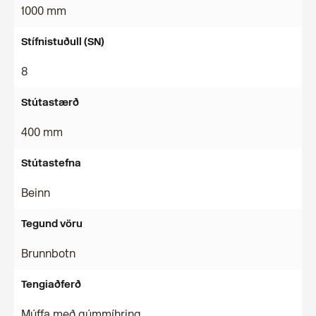
1000 mm
Stífnistuðull (SN)
8
Stútastærð
400 mm
Stútastefna
Beinn
Tegund vöru
Brunnbotn
Tengiaðferð
Múffa með gúmmíhring