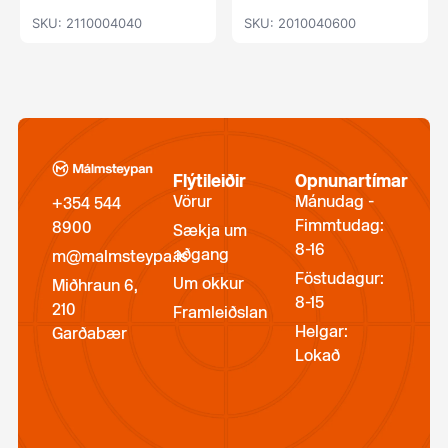
SKU: 2110004040
SKU: 2010040600
Flýtileiðir
Opnunartímar
Vörur
Mánudag -
+354 544
Fimmtudag:
8900
Sækja um
8-16
aðgang
m@malmsteypa.is
Föstudagur:
Um okkur
Miðhraun 6,
8-15
210
Framleiðslan
Helgar:
Garðabær
Lokað