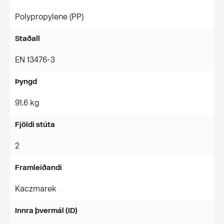
Polypropylene (PP)
Staðall
EN 13476-3
Þyngd
91.6 kg
Fjöldi stúta
2
Framleiðandi
Kaczmarek
Innra þvermál (ID)