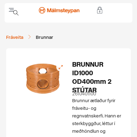
Fráveita
Brunnar
BRUNNUR
ID1000
OD400mm 2
STÚTAR
2610401100
Brunnur ætlaður fyrir
fráveitu- og
regnvatnskerfi. Hann er
sterkbyggður, léttur í
meðhöndlun og