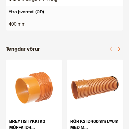
Ytra þvermál (OD)
400 mm
Tengdar vörur
BREYTISTYKKI K2
RÖR K2 ID400mm L=6m
MÚFFA ID4...
MEÐ M...