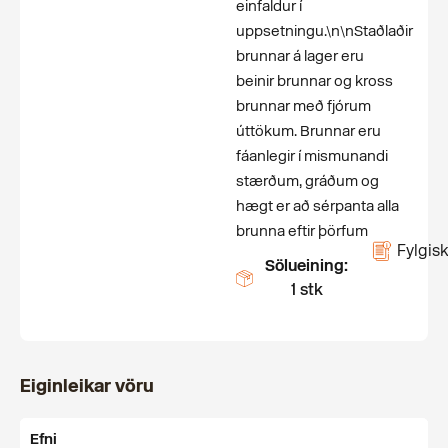
einfaldur í
uppsetningu.\n\nStaðlaðir
brunnar á lager eru
beinir brunnar og kross
brunnar með fjórum
úttökum. Brunnar eru
fáanlegir í mismunandi
stærðum, gráðum og
hægt er að sérpanta alla
brunna eftir þörfum
Fylgisk
Sölueining:
1 stk
Eiginleikar vöru
Efni