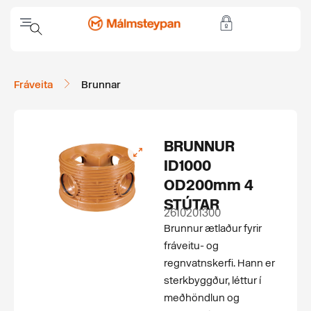
Fráveita
Brunnar
BRUNNUR
ID1000
OD200mm 4
STÚTAR
2610201300
Brunnur ætlaður fyrir
fráveitu- og
regnvatnskerfi. Hann er
sterkbyggður, léttur í
meðhöndlun og