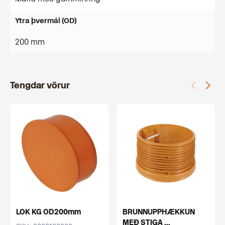
Ytra þvermál (OD)
200 mm
Tengdar vörur
LOK KG OD200mm
BRUNNUPPHÆKKUN
MEÐ STIGA ...