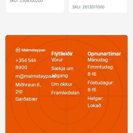
SKU: 2308100200
SKU: 2613011000
Flýtileiðir
Opnunartímar
Vörur
Mánudag -
+354 544
Fimmtudag:
8900
Sækja um
8-16
aðgang
m@malmsteypa.is
Föstudagur:
Um okkur
Miðhraun 6,
8-15
210
Framleiðslan
Helgar:
Garðabær
Lokað