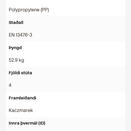
Polypropylene (PP)
Staðall
EN 13476-3
Þyngd
52.9 kg
Fjöldi stúta
4
Framleiðandi
Kaczmarek
Innra þvermál (ID)