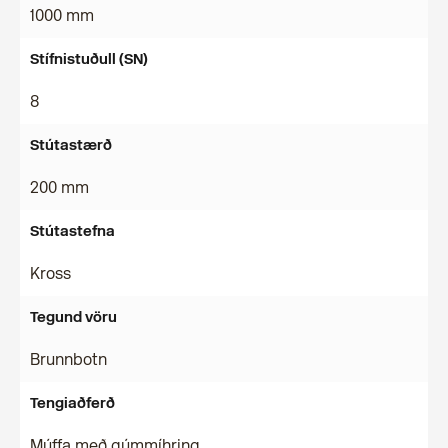
1000 mm
Stífnistuðull (SN)
8
Stútastærð
200 mm
Stútastefna
Kross
Tegund vöru
Brunnbotn
Tengiaðferð
Múffa með gúmmíhring