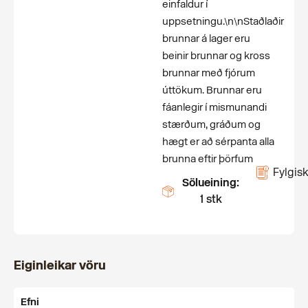
einfaldur í
uppsetningu.\n\nStaðlaðir
brunnar á lager eru
beinir brunnar og kross
brunnar með fjórum
úttökum. Brunnar eru
fáanlegir í mismunandi
stærðum, gráðum og
hægt er að sérpanta alla
brunna eftir þörfum
Fylgisk
Sölueining:
1 stk
Eiginleikar vöru
Efni