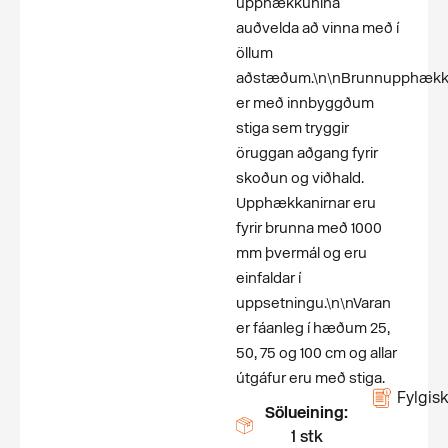
upphækkunina
auðvelda að vinna með í
öllum
aðstæðum.\n\nBrunnupphækk
er með innbyggðum
stiga sem tryggir
öruggan aðgang fyrir
skoðun og viðhald.
Upphækkanirnar eru
fyrir brunna með 1000
mm þvermál og eru
einfaldar í
uppsetningu.\n\nVaran
er fáanleg í hæðum 25,
50, 75 og 100 cm og allar
útgáfur eru með stiga.
Fylgisk
Sölueining:
1 stk