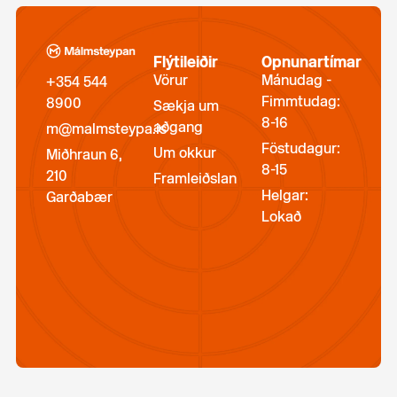
Flýtileiðir
Opnunartímar
Vörur
Mánudag -
+354 544
Fimmtudag:
8900
Sækja um
8-16
aðgang
m@malmsteypa.is
Föstudagur:
Um okkur
Miðhraun 6,
8-15
210
Framleiðslan
Helgar:
Garðabær
Lokað