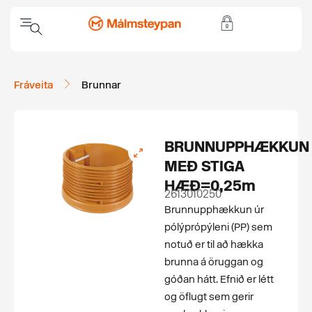
Fráveita
Brunnar
BRUNNUPPHÆKKUN
MEÐ STIGA
HÆÐ=0,25m
2613010250
Brunnupphækkun úr
pólýprópýleni (PP) sem
notuð er til að hækka
brunna á öruggan og
góðan hátt. Efnið er létt
og öflugt sem gerir