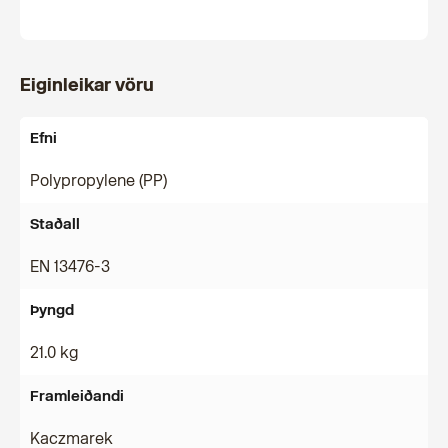
Eiginleikar vöru
Efni
Polypropylene (PP)
Staðall
EN 13476-3
Þyngd
21.0 kg
Framleiðandi
Kaczmarek