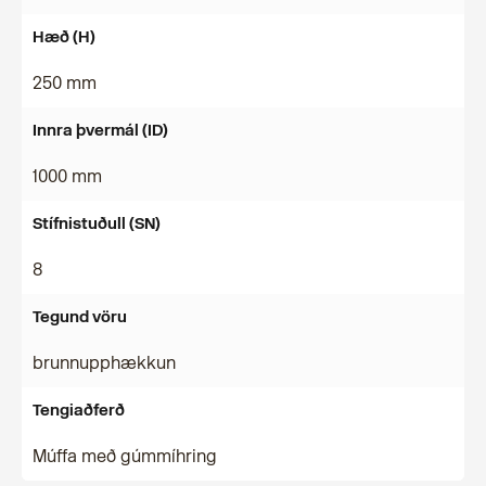
Hæð (H)
250 mm
Innra þvermál (ID)
1000 mm
Stífnistuðull (SN)
8
Tegund vöru
brunnupphækkun
Tengiaðferð
Múffa með gúmmíhring