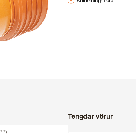
Sölueining:
1 stk
Tengdar vörur
PP)