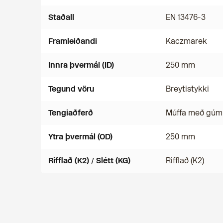
Staðall
EN 13476-3
Framleiðandi
Kaczmarek
Innra þvermál (ID)
250 mm
Tegund vöru
Breytistykki
Tengiaðferð
Múffa með gúm
Ytra þvermál (OD)
250 mm
Rifflað (K2) / Slétt (KG)
Rifflað (K2)