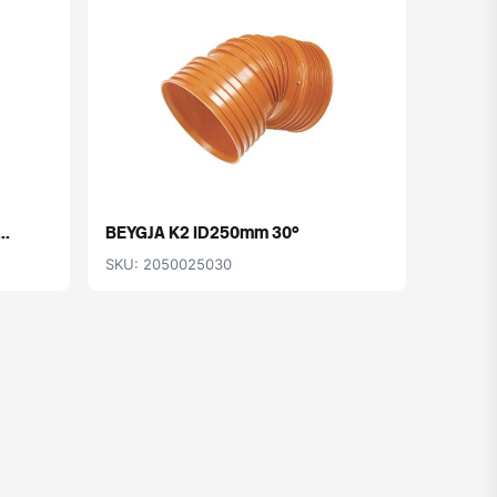
..
BEYGJA K2 ID250mm 30°
GÚMMÍ
SKU: 2050025030
SKU: 2