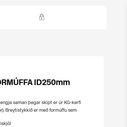
FORMÚFFA ID250mm
 tengja saman þegar skipt er úr KG-kerfi
uð rör). Breytistykkið er með formúffu sem
iskjöl