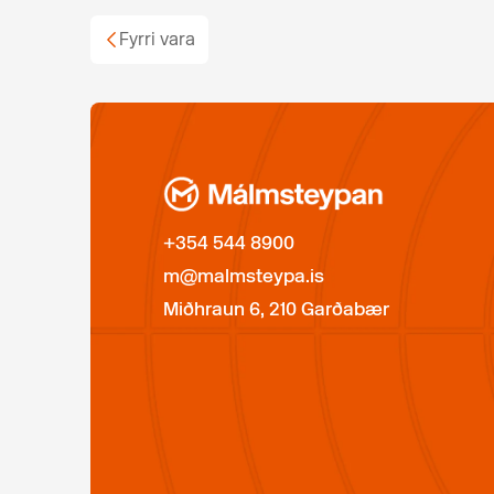
Fyrri vara
+354 544 8900
m@malmsteypa.is
Miðhraun 6, 210 Garðabær