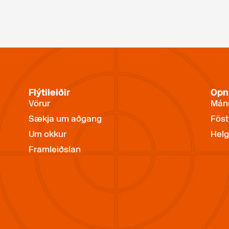
Flýtileiðir
Opn
Vörur
Mánu
Sækja um aðgang
Föst
Um okkur
Helg
Framleiðslan