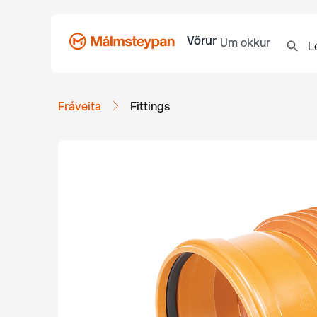
Vörur
Um okkur
Fráveita
Fittings