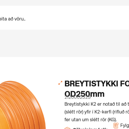
BREYTISTYKKI 
OD250mm
2120002525
Breytistykki K2 er notað til að
(slétt rör) yfir í K2-kerfi (rifl
fer utan um slétt rör (KG).
Fylg