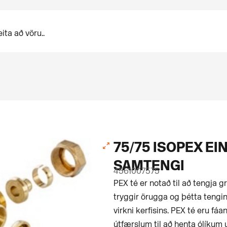
75/75 ISOPEX EI
SAMTENGI
4561007575
PEX té er notað til að tengja g
tryggir örugga og þétta tengin
virkni kerfisins. PEX té eru f
útfærslum til að henta ólíku