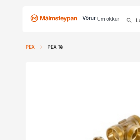
Vörur
Um okkur
PEX
PEX Té