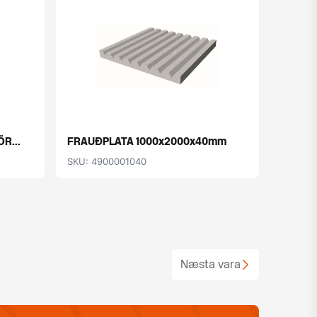
R...
FRAUÐPLATA 1000x2000x40mm
Hólkur
SKU: 4900001040
SKU: 4
Næsta vara