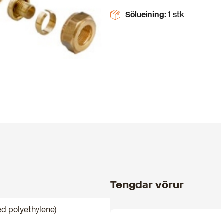
Sölueining:
1 stk
Tengdar vörur
ed polyethylene)