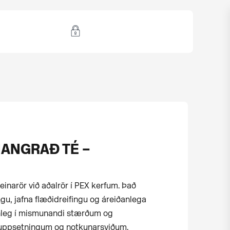
NANGRAÐ TÉ –
reinarör við aðalrör í PEX kerfum. Það
gu, jafna flæðidreifingu og áreiðanlega
áanleg í mismunandi stærðum og
m uppsetningum og notkunarsviðum.