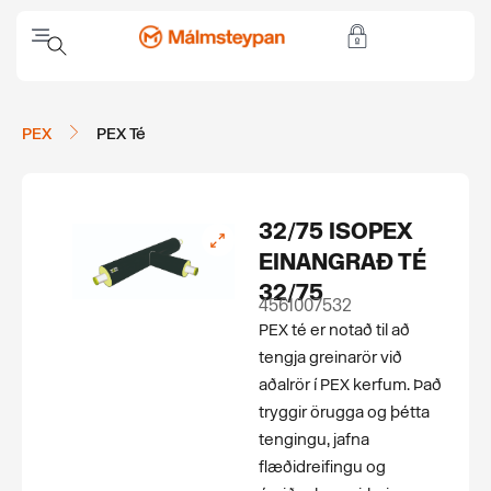
PEX
PEX Té
32/75 ISOPEX
EINANGRAÐ TÉ
32/75
4561007532
PEX té er notað til að
tengja greinarör við
aðalrör í PEX kerfum. Það
tryggir örugga og þétta
tengingu, jafna
flæðidreifingu og