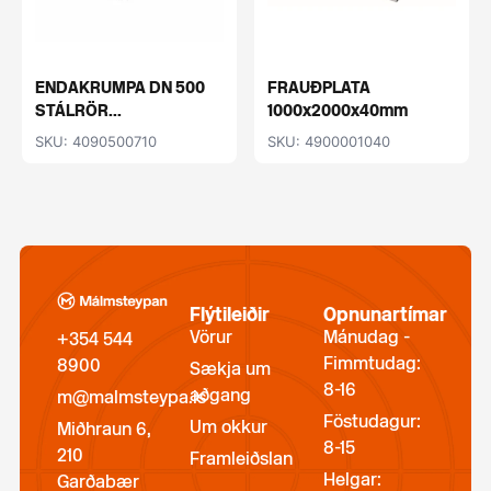
ENDAKRUMPA DN 500
FRAUÐPLATA
STÁLRÖR...
1000x2000x40mm
SKU: 4090500710
SKU: 4900001040
Flýtileiðir
Opnunartímar
Vörur
Mánudag -
+354 544
Fimmtudag:
8900
Sækja um
8-16
aðgang
m@malmsteypa.is
Föstudagur:
Um okkur
Miðhraun 6,
8-15
210
Framleiðslan
Helgar:
Garðabær