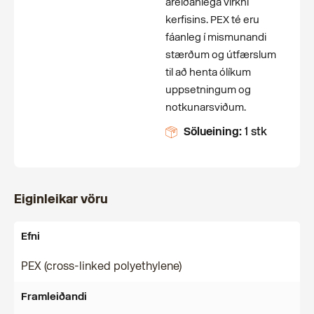
áreiðanlega virkni
kerfisins. PEX té eru
fáanleg í mismunandi
stærðum og útfærslum
til að henta ólíkum
uppsetningum og
notkunarsviðum.
Sölueining:
1 stk
Eiginleikar vöru
Efni
PEX (cross-linked polyethylene)
Framleiðandi