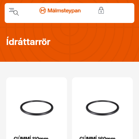
Ídráttarrör