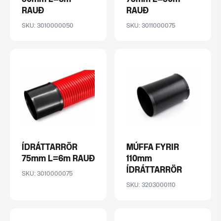
RAUÐ
RAUÐ
SKU: 3010000050
SKU: 3011000075
ÍDRÁTTARRÖR
MÚFFA FYRIR
75mm L=6m RAUÐ
110mm
ÍDRÁTTARRÖR
SKU: 3010000075
SKU: 3203000110