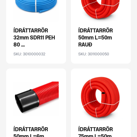
ÍDRÁTTARRÖR
ÍDRÁTTARRÖR
32mm SDR11 PEH
50mm L=50m
80 ...
RAUÐ
SKU: 3010000032
SKU: 3011000050
ÍDRÁTTARRÖR
ÍDRÁTTARRÖR
50mm L=6m
75mm L=50m