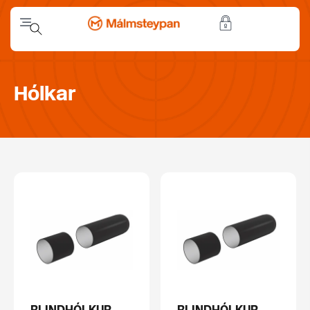
Hólkar