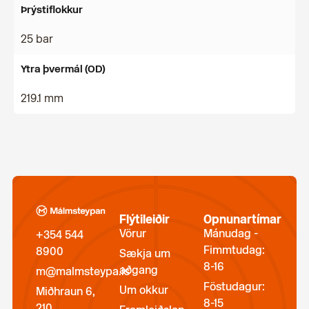
Þrýstiflokkur
25 bar
Ytra þvermál (OD)
219.1 mm
Flýtileiðir
Opnunartímar
Vörur
Mánudag -
+354 544
Fimmtudag:
8900
Sækja um
8-16
aðgang
m@malmsteypa.is
Föstudagur:
Um okkur
Miðhraun 6,
8-15
210