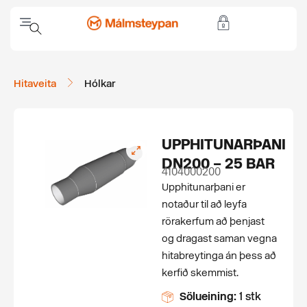
Hitaveita
Hólkar
UPPHITUNARÞANI
DN200 – 25 BAR
4104000200
Upphitunarþani er
notaður til að leyfa
rörakerfum að þenjast
og dragast saman vegna
hitabreytinga án þess að
kerfið skemmist.
Sölueining:
1 stk