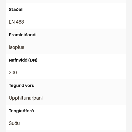
Staðall
EN 488
Framleiðandi
Isoplus
Nafnvídd (DN)
200
Tegund vöru
Upphitunarþani
Tengiaðferð
Suðu