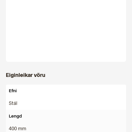
Eiginleikar vöru
Efni
Stál
Lengd
400 mm