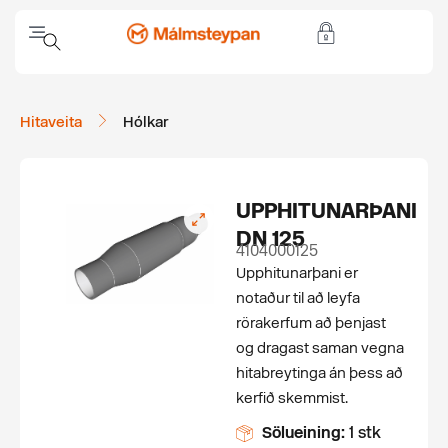
Hitaveita
Hólkar
UPPHITUNARÞANI
DN 125
4104000125
Upphitunarþani er
notaður til að leyfa
rörakerfum að þenjast
og dragast saman vegna
hitabreytinga án þess að
kerfið skemmist.
Sölueining:
1 stk