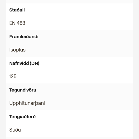
Staðall
EN 488
Framleiðandi
Isoplus
Nafnvídd (DN)
125
Tegund vöru
Upphitunarþani
Tengiaðferð
Suðu