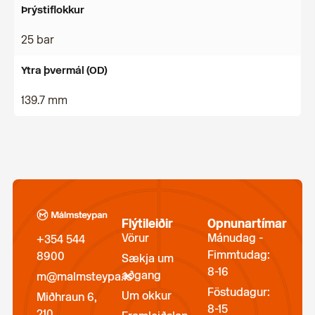
Þrýstiflokkur
25 bar
Ytra þvermál (OD)
139.7 mm
Flýtileiðir
Opnunartímar
Vörur
Mánudag -
+354 544
Fimmtudag:
8900
Sækja um
8-16
aðgang
m@malmsteypa.is
Föstudagur:
Um okkur
Miðhraun 6,
8-15
210