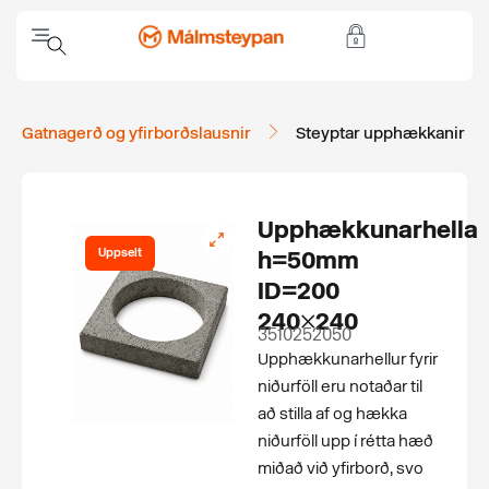
Gatnagerð og yfirborðslausnir
Steyptar upphækkanir
Upphækkunarhella
Uppselt
h=50mm
ID=200
240×240
3510252050
Upphækkunarhellur fyrir
niðurföll eru notaðar til
að stilla af og hækka
niðurföll upp í rétta hæð
miðað við yfirborð, svo