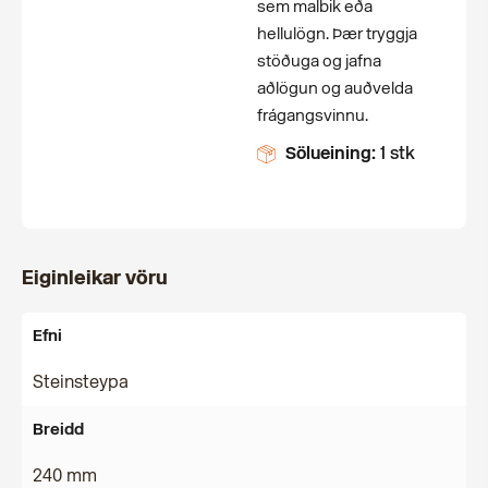
sem malbik eða
hellulögn. Þær tryggja
stöðuga og jafna
aðlögun og auðvelda
frágangsvinnu.
Sölueining:
1 stk
Eiginleikar vöru
Efni
Steinsteypa
Breidd
240 mm