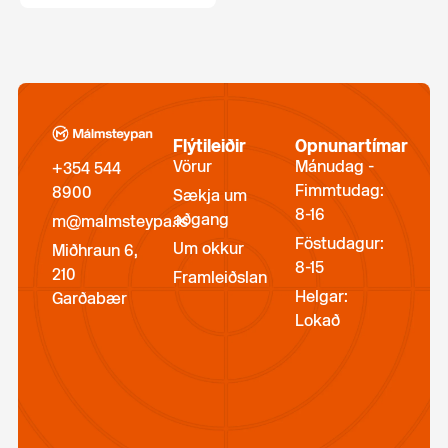
Flýtileiðir
Opnunartímar
Vörur
Mánudag -
+354 544
Fimmtudag:
8900
Sækja um
8-16
aðgang
m@malmsteypa.is
Föstudagur:
Um okkur
Miðhraun 6,
8-15
210
Framleiðslan
Helgar:
Garðabær
Lokað