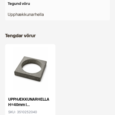
Tegund vöru
Upphækkunarhella
Tengdar vörur
UPPHÆKKUNARHELLA
H=40mm I...
SKU: 3510252040