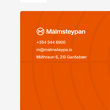
+354 544 8900
m@malmsteypa.is
Miðhraun 6, 210 Garðabær