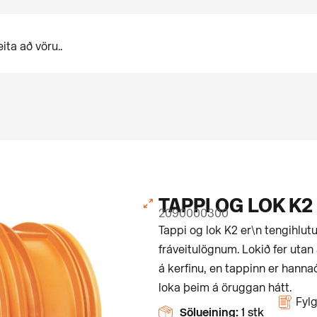
TAPPI OG LOK K
2090000300
Tappi og lok K2 er\n tengihlutu
fráveitulögnum. Lokið fer utan 
á kerfinu, en tappinn er hannaður
loka þeim á öruggan hátt.
Fylg
Sölueining:
1 stk