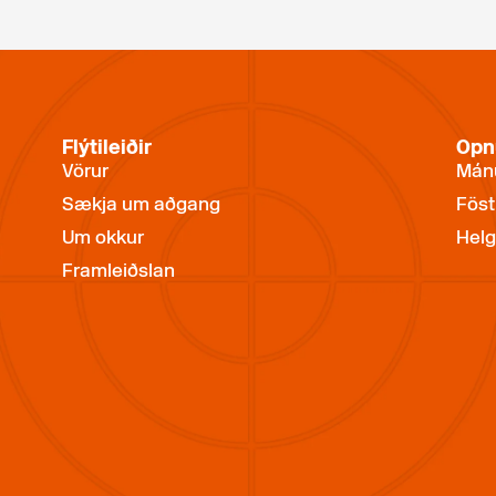
Flýtileiðir
Opn
Vörur
Mánu
Sækja um aðgang
Föst
Um okkur
Helg
Framleiðslan