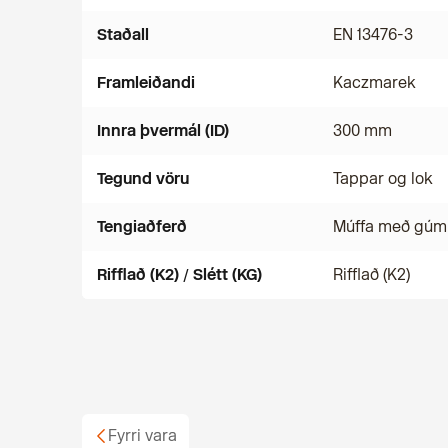
Staðall
EN 13476-3
Framleiðandi
Kaczmarek
Innra þvermál (ID)
300 mm
Tegund vöru
Tappar og lok
Tengiaðferð
Múffa með gúm
Rifflað (K2) / Slétt (KG)
Rifflað (K2)
Fyrri vara