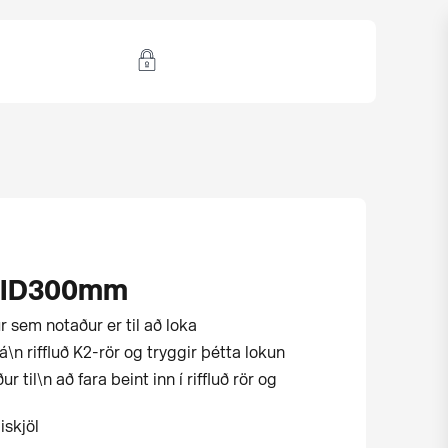
2 ID300mm
r sem notaður er til að loka
á\n riffluð K2-rör og tryggir þétta lokun
 til\n að fara beint inn í riffluð rör og
iskjöl