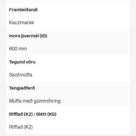
Framleiðandi
Kaczmarek
Innra þvermál (ID)
600 mm
Tegund vöru
Skotmúffa
Tengiaðferð
Múffa með gúmmíhring
Rifflað (K2) / Slétt (KG)
Rifflað (K2)