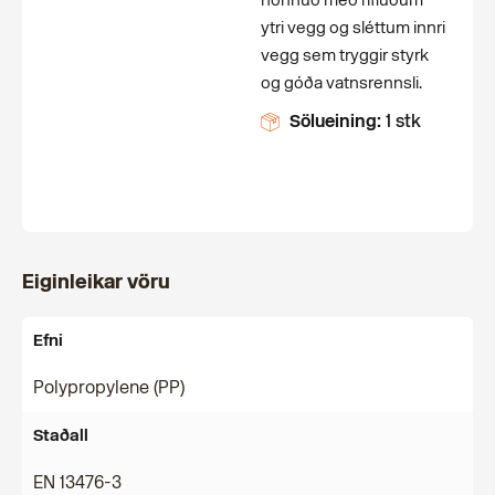
hönnuð með rifluðum
ytri vegg og sléttum innri
vegg sem tryggir styrk
og góða vatnsrennsli.
Sölueining:
1 stk
Eiginleikar vöru
Efni
Polypropylene (PP)
Staðall
EN 13476-3