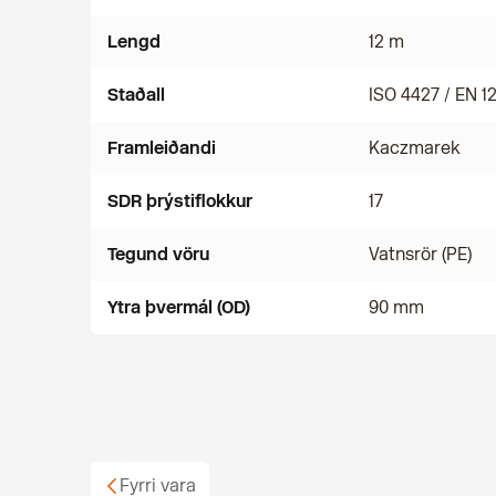
Lengd
12 m
Staðall
ISO 4427 / EN 1
Framleiðandi
Kaczmarek
SDR þrýstiflokkur
17
Tegund vöru
Vatnsrör (PE)
Ytra þvermál (OD)
90 mm
Fyrri vara