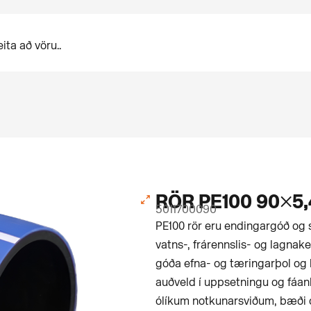
RÖR PE100 90×5,
5011700090
PE100 rör eru endingargóð og s
vatns-, frárennslis- og lagnak
góða efna- og tæringarþol og 
auðveld í uppsetningu og fáan
ólíkum notkunarsviðum, bæði o