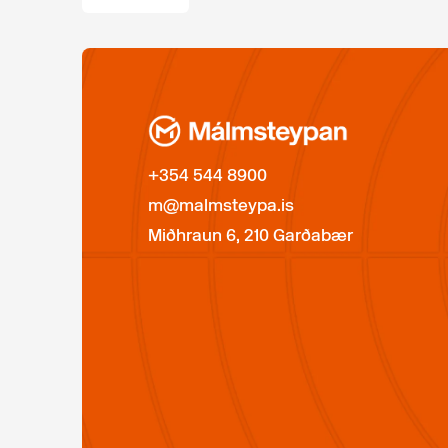
+354 544 8900
m@malmsteypa.is
Miðhraun 6, 210 Garðabær