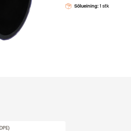
Sölueining:
1 stk
HDPE)