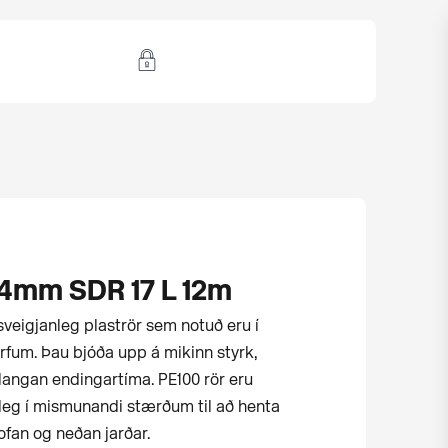
4mm SDR 17 L 12m
veigjanleg plaströr sem notuð eru í
erfum. Þau bjóða upp á mikinn styrk,
langan endingartíma. PE100 rör eru
leg í mismunandi stærðum til að henta
fan og neðan jarðar.