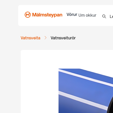
Vörur
Um okkur
Vatnsveita
Vatnsveiturör