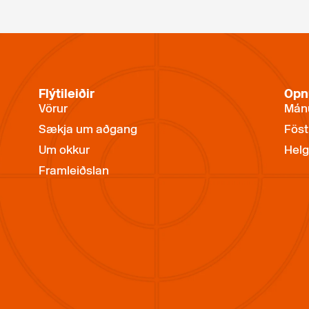
Flýtileiðir
Opn
Vörur
Mánu
Sækja um aðgang
Föst
Um okkur
Helg
Framleiðslan