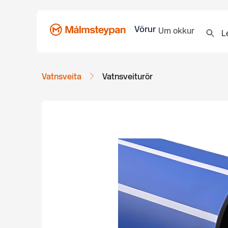
Vörur
Um okkur
Vatnsveita
Vatnsveiturör