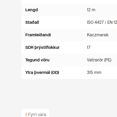
Lengd
12 m
Staðall
ISO 4427 / EN 1
Framleiðandi
Kaczmarek
SDR þrýstiflokkur
17
Tegund vöru
Vatnsrör (PE)
Ytra þvermál (OD)
315 mm
Fyrri vara