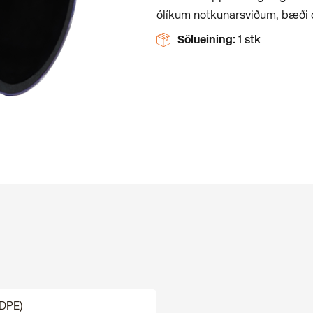
ólíkum notkunarsviðum, bæði o
Sölueining:
1 stk
HDPE)