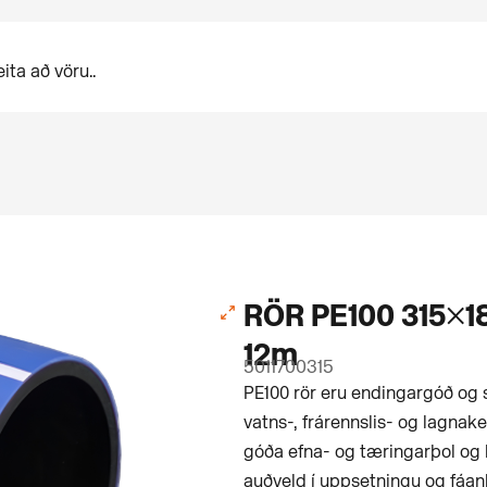
RÖR PE100 315×1
12m
5011700315
PE100 rör eru endingargóð og s
vatns-, frárennslis- og lagnak
góða efna- og tæringarþol og 
auðveld í uppsetningu og fáan