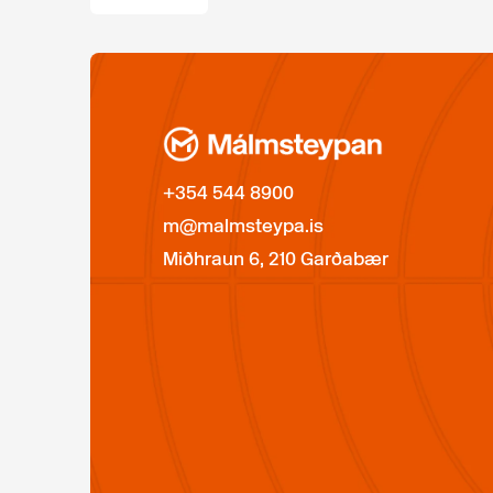
+354 544 8900
m@malmsteypa.is
Miðhraun 6, 210 Garðabær