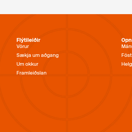
Flýtileiðir
Opn
Vörur
Mánu
Sækja um aðgang
Föst
Um okkur
Helg
Framleiðslan