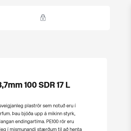
8,7mm 100 SDR 17 L
veigjanleg plaströr sem notuð eru í
erfum. Þau bjóða upp á mikinn styrk,
langan endingartíma. PE100 rör eru
leg í mismunandi stærðum til að henta