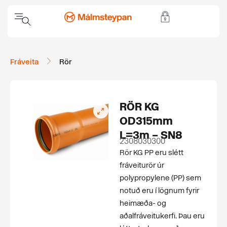
Fráveita
Rör
RÖR KG
OD315mm
L=3m – SN8
2308030300
Rör KG PP eru slétt
fráveiturör úr
polypropylene (PP) sem
notuð eru í lögnum fyrir
heimæða- og
aðalfráveitukerfi. Þau eru