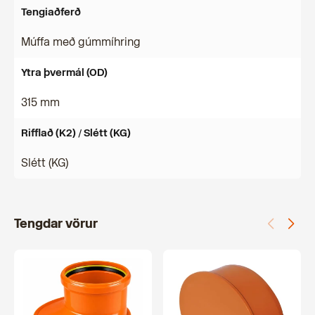
Tengiaðferð
Múffa með gúmmíhring
Ytra þvermál (OD)
315 mm
Rifflað (K2) / Slétt (KG)
Slétt (KG)
Tengdar vörur