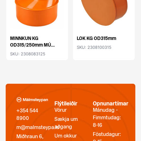
MINNKUN KG
LOK KG OD315mm
OD315/250mm MÚ...
SKU: 2308100315
SKU: 2308083125
Flýtileiðir
Opnunartímar
Vörur
Mánudag -
+354 544
Fimmtudag:
8900
Sækja um
8-16
aðgang
m@malmsteypa.is
Föstudagur:
Um okkur
Miðhraun 6,