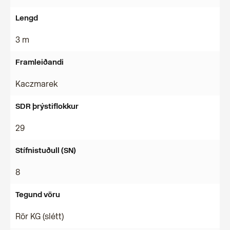
Lengd
3 m
Framleiðandi
Kaczmarek
SDR þrýstiflokkur
29
Stífnistuðull (SN)
8
Tegund vöru
Rör KG (slétt)