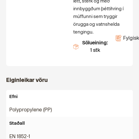
létt, sterk og með
innbyggðum þéttihring í
múffunni sem tryggir
örugga og vatnshelda
tengingu.
Fylgisk
Sölueining:
1 stk
Eiginleikar vöru
Efni
Polypropylene (PP)
Staðall
EN 1852-1