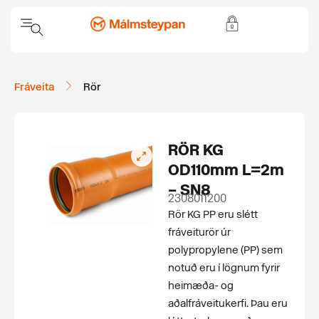
Fráveita
Rör
RÖR KG
OD110mm L=2m
– SN8
2308011200
Rör KG PP eru slétt
fráveiturör úr
polypropylene (PP) sem
notuð eru í lögnum fyrir
heimæða- og
aðalfráveitukerfi. Þau eru