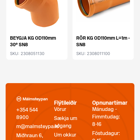
BEYGJA KG OD110mm
RÖR KG OD110mm L=1m -
30° SN8
SN8
SKU: 2308051130
SKU: 2308011100
Flýtileiðir
Opnunartímar
Vörur
Mánudag -
+354 544
Fimmtudag:
8900
Sækja um
8-16
aðgang
m@malmsteypa.is
Föstudagur:
Um okkur
Miðhraun 6,