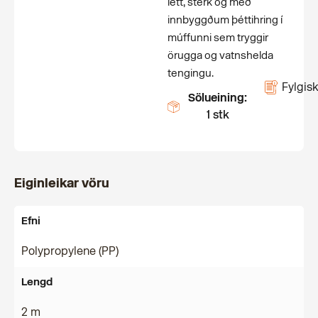
létt, sterk og með
innbyggðum þéttihring í
múffunni sem tryggir
örugga og vatnshelda
tengingu.
Fylgisk
Sölueining:
1 stk
Eiginleikar vöru
Efni
Polypropylene (PP)
Lengd
2 m