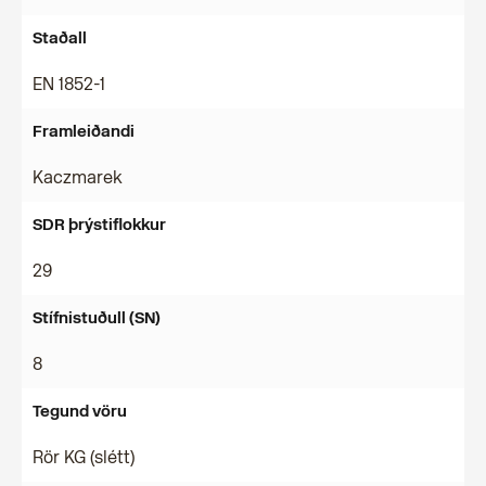
Staðall
EN 1852-1
Framleiðandi
Kaczmarek
SDR þrýstiflokkur
29
Stífnistuðull (SN)
8
Tegund vöru
Rör KG (slétt)