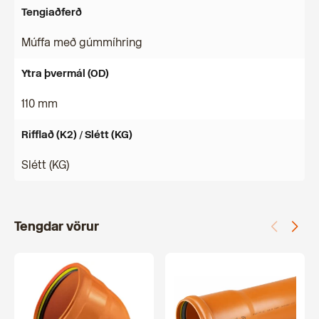
Tengiaðferð
Múffa með gúmmíhring
Ytra þvermál (OD)
110 mm
Rifflað (K2) / Slétt (KG)
Slétt (KG)
Tengdar vörur