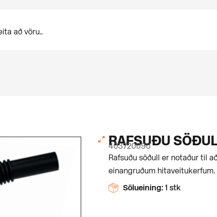
RAFSUÐU SÖÐULL
403720090
Rafsuðu söðull er notaður til að
einangruðum hitaveitukerfum.
Sölueining:
1 stk