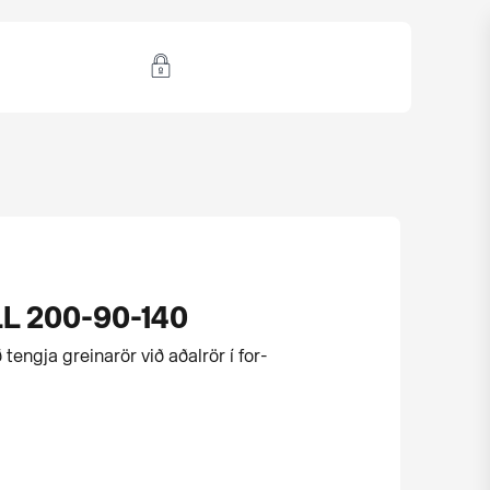
 200-90-140
 tengja greinarör við aðalrör í for­