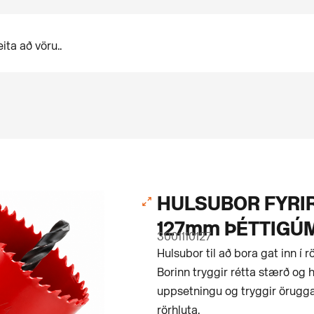
HULSUBOR FYRIR
127mm ÞÉTTIGÚ
3001110127
Hulsubor til að bora gat inn í r
Borinn tryggir rétta stærð og 
uppsetningu og tryggir örugga
rörhluta.