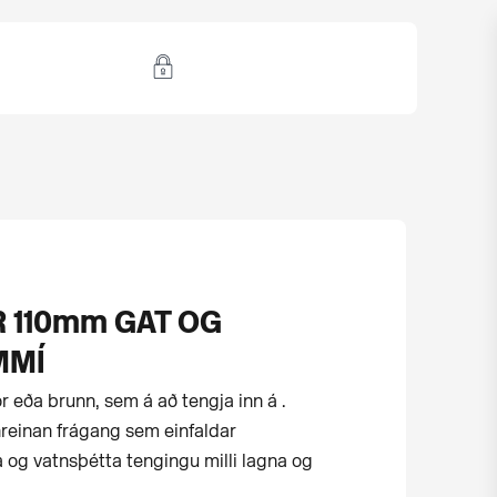
 110mm GAT OG
MMÍ
ör eða brunn, sem á að tengja inn á .
hreinan frágang sem einfaldar
 og vatnsþétta tengingu milli lagna og