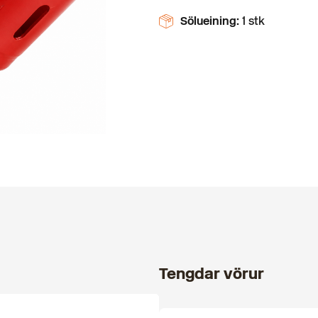
Sölueining:
1 stk
Tengdar vörur