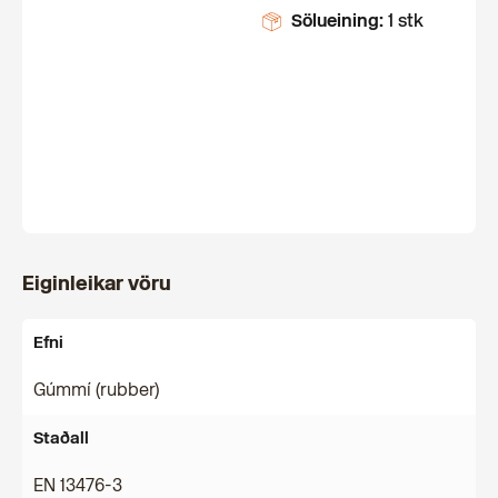
Sölueining:
1 stk
Eiginleikar vöru
Efni
Gúmmí (rubber)
Staðall
EN 13476-3