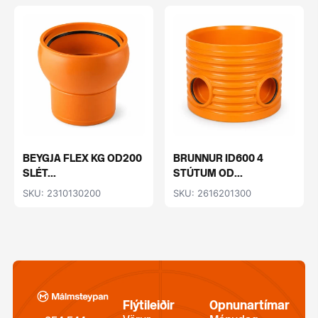
BEYGJA FLEX KG OD200
BRUNNUR ID600 4
SLÉT...
STÚTUM OD...
SKU: 2310130200
SKU: 2616201300
Flýtileiðir
Opnunartímar