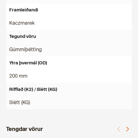
Framleiðandi
Kaczmarek
Tegund vöru
Gúmmíþétting
Ytra þvermál (OD)
200 mm
Rifflað (K2) / Slétt (KG)
Slétt (KG)
Tengdar vörur