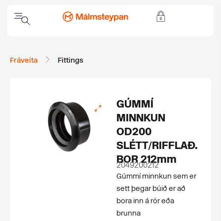
Fráveita
Fittings
GÚMMÍ
MINNKUN
OD200
SLÉTT/RIFFLAÐ.
BOR 212mm
2049200212
Gúmmí minnkun sem er
sett þegar búið er að
bora inn á rör eða
brunna