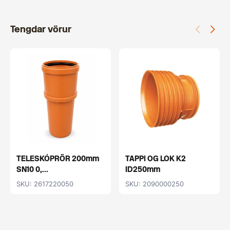
Tengdar vörur
TELESKÓPRÖR 200mm
TAPPI OG LOK K2
SN10 0,...
ID250mm
SKU: 2617220050
SKU: 2090000250