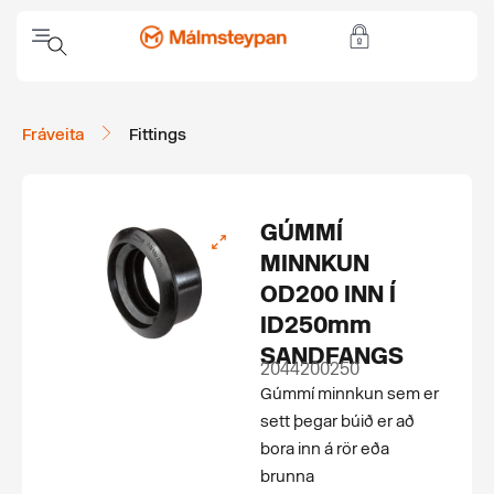
Fráveita
Fittings
GÚMMÍ
MINNKUN
OD200 INN Í
ID250mm
SANDFANGS
2044200250
Gúmmí minnkun sem er
sett þegar búið er að
bora inn á rör eða
brunna