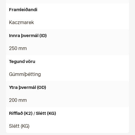
Framleiðandi
Kaczmarek
Innra þvermál (ID)
250 mm
Tegund vöru
Gúmmíþétting
Ytra þvermál (OD)
200 mm
Rifflað (K2) / Slétt (KG)
Slétt (KG)