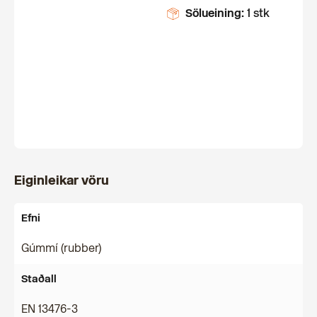
Sölueining:
1 stk
Eiginleikar vöru
Efni
Gúmmí (rubber)
Staðall
EN 13476-3