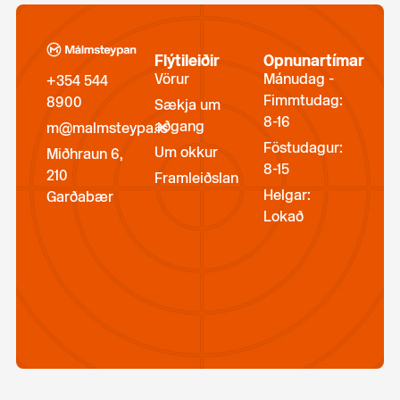
Flýtileiðir
Opnunartímar
Vörur
Mánudag -
+354 544
Fimmtudag:
8900
Sækja um
8-16
aðgang
m@malmsteypa.is
Föstudagur:
Um okkur
Miðhraun 6,
8-15
210
Framleiðslan
Helgar:
Garðabær
Lokað