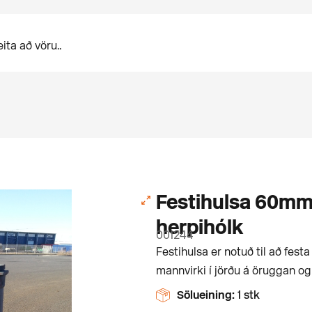
Festihulsa 60m
herpihólk
001244
Festihulsa er notuð til að fest
mannvirki í jörðu á öruggan og
Sölueining:
1 stk