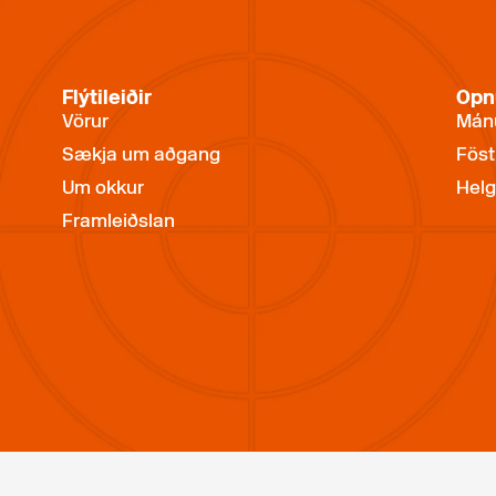
Flýtileiðir
Opn
Vörur
Mánu
Sækja um aðgang
Föst
Um okkur
Helg
Framleiðslan