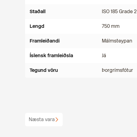
Staðall
ISO 185 Grade 
Lengd
750 mm
Framleiðandi
Málmsteypan
Íslensk framleiðsla
Já
Tegund vöru
Þorgrímsfótur
Næsta vara