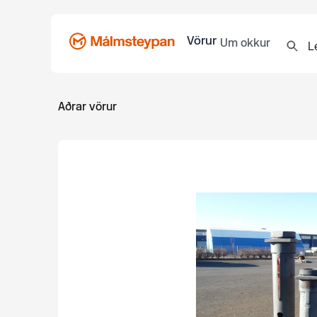
Vörur
Um okkur
Aðrar vörur