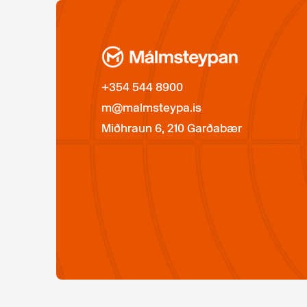
+354 544 8900
m@malmsteypa.is
Miðhraun 6, 210 Garðabær