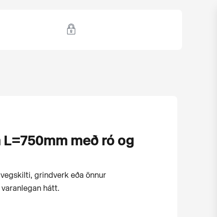
m L=750mm með ró og
a vegskilti, grindverk eða önnur
 varanlegan hátt.