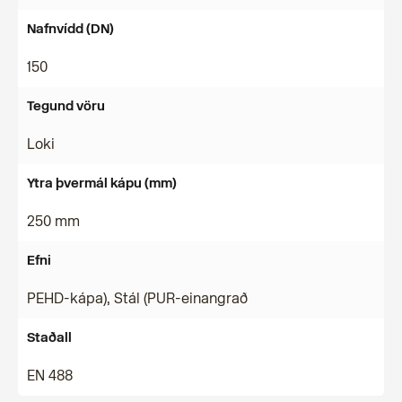
Nafnvídd (DN)
150
Tegund vöru
Loki
Ytra þvermál kápu (mm)
250 mm
Efni
PEHD-kápa), Stál (PUR-einangrað
Staðall
EN 488