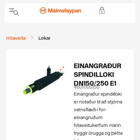
Hitaveita
Lokar
EINANGRAÐUR
SPINDILLOKI
DN150/250 E1
4601000150
Einangraður spindilloki
er notaður til að stjórna
vatnsflæði í for­
einangruðum
hitaveitukerfum. Hann
tryggir örugga og þétta