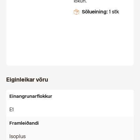
lokun.
Sölueining:
1 stk
Eiginleikar vöru
Einangrunarflokkur
E1
Framleiðandi
Isoplus