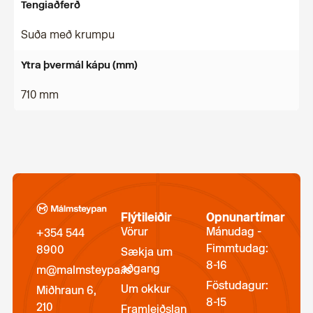
Tengiaðferð
Suða með krumpu
Ytra þvermál kápu (mm)
710 mm
Flýtileiðir
Opnunartímar
Vörur
Mánudag -
+354 544
Fimmtudag:
8900
Sækja um
8-16
aðgang
m@malmsteypa.is
Föstudagur:
Um okkur
Miðhraun 6,
8-15
210
Framleiðslan