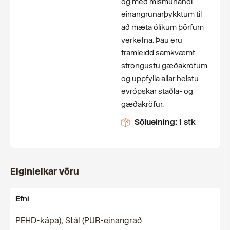
og með mismunandi
einangrunarþykktum til
að mæta ólíkum þörfum
verkefna. Þau eru
framleidd samkvæmt
ströngustu gæðakröfum
og uppfylla allar helstu
evrópskar staðla- og
gæðakröfur.
Sölueining:
1 stk
Eiginleikar vöru
Efni
PEHD-kápa), Stál (PUR-einangrað