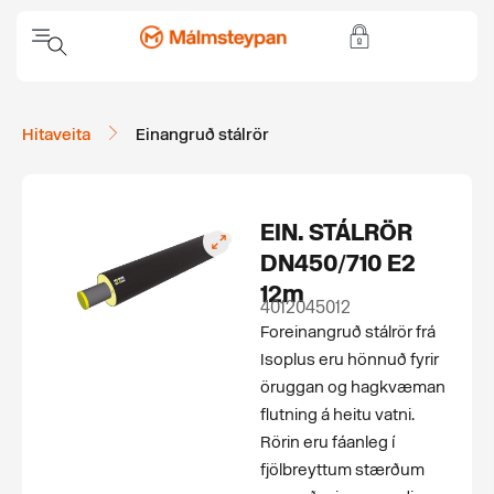
Hitaveita
Einangruð stálrör
EIN. STÁLRÖR
DN450/710 E2
12m
4012045012
For­einangruð stálrör frá
Isoplus eru hönnuð fyrir
öruggan og hagkvæman
flutning á heitu vatni.
Rörin eru fáanleg í
fjölbreyttum stærðum