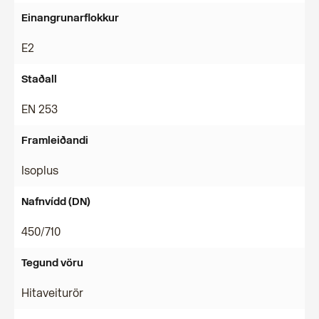
Einangrunarflokkur
E2
Staðall
EN 253
Framleiðandi
Isoplus
Nafnvídd (DN)
450/710
Tegund vöru
Hitaveiturör