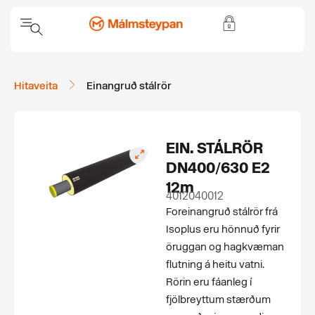
Hitaveita
Einangruð stálrör
EIN. STÁLRÖR
DN400/630 E2
12m
4012040012
For­einangruð stálrör frá
Isoplus eru hönnuð fyrir
öruggan og hagkvæman
flutning á heitu vatni.
Rörin eru fáanleg í
fjölbreyttum stærðum