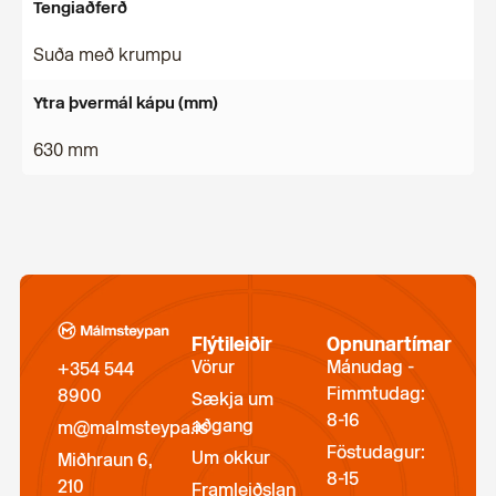
Tengiaðferð
Suða með krumpu
Ytra þvermál kápu (mm)
630 mm
Flýtileiðir
Opnunartímar
Vörur
Mánudag -
+354 544
Fimmtudag:
8900
Sækja um
8-16
aðgang
m@malmsteypa.is
Föstudagur:
Um okkur
Miðhraun 6,
8-15
210
Framleiðslan