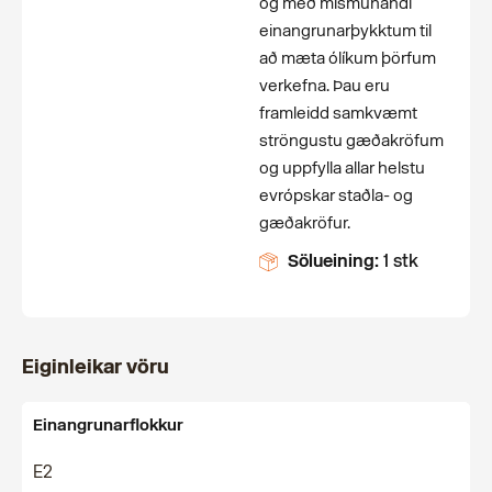
og með mismunandi
einangrunarþykktum til
að mæta ólíkum þörfum
verkefna. Þau eru
framleidd samkvæmt
ströngustu gæðakröfum
og uppfylla allar helstu
evrópskar staðla- og
gæðakröfur.
Sölueining:
1 stk
Eiginleikar vöru
Einangrunarflokkur
E2