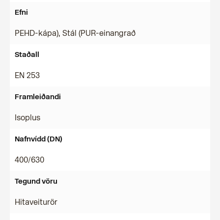
Efni
PEHD-kápa), Stál (PUR-einangrað
Staðall
EN 253
Framleiðandi
Isoplus
Nafnvídd (DN)
400/630
Tegund vöru
Hitaveiturör