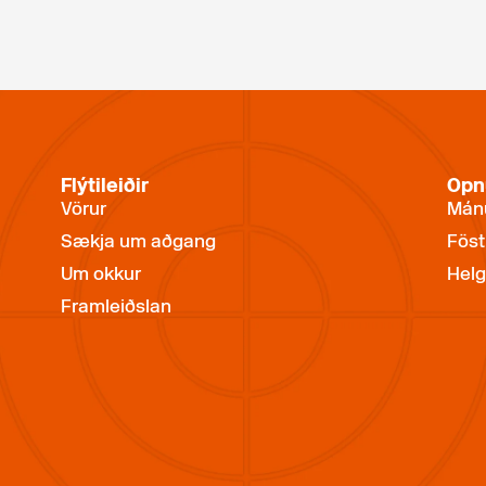
Flýtileiðir
Opn
Vörur
Mánu
Sækja um aðgang
Föst
Um okkur
Helg
Framleiðslan