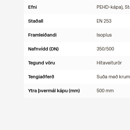
Efni
PEHD-kápa), St
Staðall
EN 253
Framleiðandi
Isoplus
Nafnvídd (DN)
350/500
Tegund vöru
Hitaveiturör
Tengiaðferð
Suða með kru
Ytra þvermál kápu (mm)
500 mm