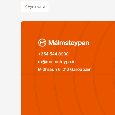
Fyrri vara
+354 544 8900
m@malmsteypa.is
Miðhraun 6, 210 Garðabær