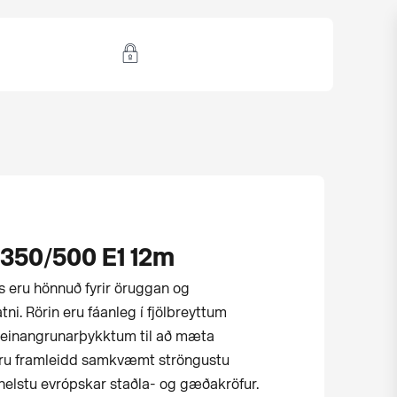
350/500 E1 12m
us eru hönnuð fyrir öruggan og
ni. Rörin eru fáanleg í fjölbreyttum
einangrunarþykktum til að mæta
eru framleidd samkvæmt ströngustu
helstu evrópskar staðla- og gæðakröfur.