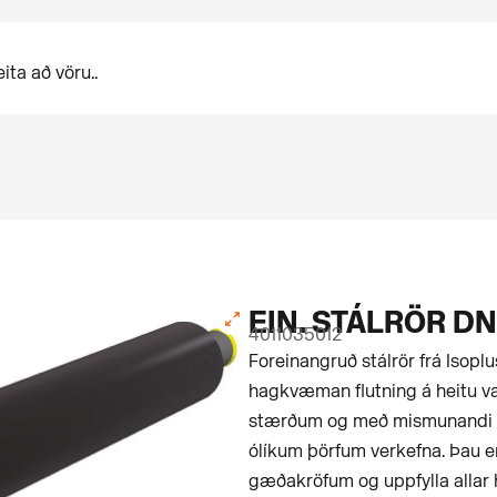
EIN. STÁLRÖR DN
4011035012
For­einangruð stálrör frá Isopl
hagkvæman flutning á heitu vat
stærðum og með mismunandi 
ólíkum þörfum verkefna. Þau 
gæðakröfum og uppfylla allar 