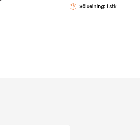
Sölueining:
1 stk