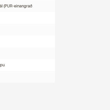
ál (PUR-einangrað
mpu