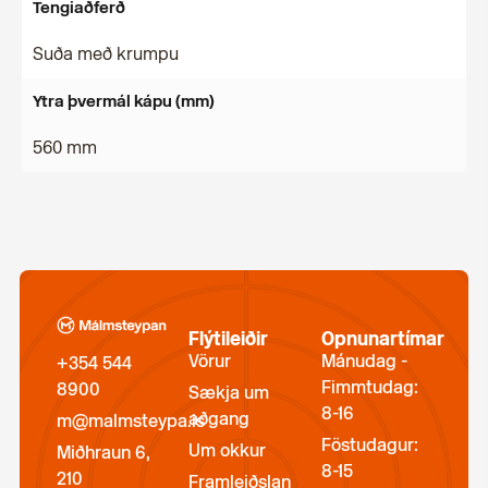
Tengiaðferð
Suða með krumpu
Ytra þvermál kápu (mm)
560 mm
Flýtileiðir
Opnunartímar
Vörur
Mánudag -
+354 544
Fimmtudag:
8900
Sækja um
8-16
aðgang
m@malmsteypa.is
Föstudagur:
Um okkur
Miðhraun 6,
8-15
210
Framleiðslan