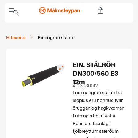
Hitaveita
Einangruð stálrör
EIN. STÁLRÖR
DN300/560 E3
12m
4013030012
For­einangruð stálrör frá
Isoplus eru hönnuð fyrir
öruggan og hagkvæman
flutning á heitu vatni.
Rörin eru fáanleg í
fjölbreyttum stærðum