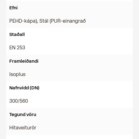
Efni
PEHD-kápa), Stál (PUR-einangrað
Staðall
EN 253
Framleiðandi
Isoplus
Nafnvídd (DN)
300/560
Tegund vöru
Hitaveiturör