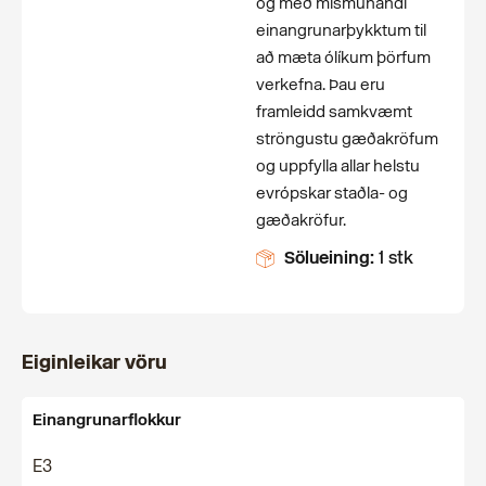
og með mismunandi
einangrunarþykktum til
að mæta ólíkum þörfum
verkefna. Þau eru
framleidd samkvæmt
ströngustu gæðakröfum
og uppfylla allar helstu
evrópskar staðla- og
gæðakröfur.
Sölueining:
1 stk
Eiginleikar vöru
Einangrunarflokkur
E3